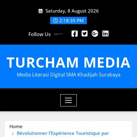
Skip
Saturday, 8 August 2026
to
content
2:18:36 PM
Follow Us
TURCHAM MEDIA
Media Literasi Digital SMA Khadijah Surabaya
Home
Révolutionner l’Expérience Touristique par