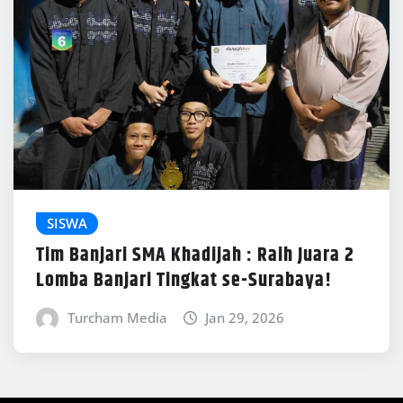
SISWA
Tim Banjari SMA Khadijah : Raih Juara 2
Lomba Banjari Tingkat se-Surabaya!
Turcham Media
Jan 29, 2026