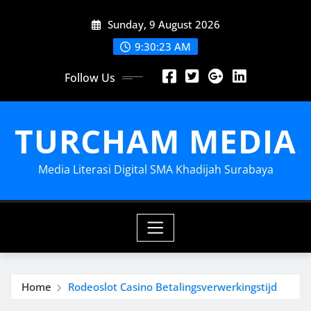
Skip
Sunday, 9 August 2026
to
content
9:30:24 AM
Follow Us
TURCHAM MEDIA
Media Literasi Digital SMA Khadijah Surabaya
Home
Rodeoslot Casino Betalingsverwerkingstijd