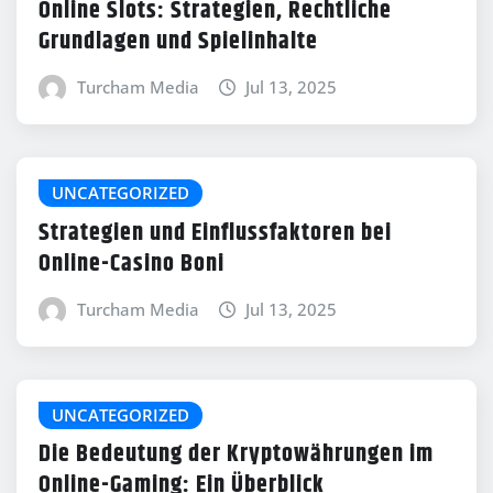
Online Slots: Strategien, Rechtliche
Grundlagen und Spielinhalte
Turcham Media
Jul 13, 2025
UNCATEGORIZED
Strategien und Einflussfaktoren bei
Online-Casino Boni
Turcham Media
Jul 13, 2025
UNCATEGORIZED
Die Bedeutung der Kryptowährungen im
Online-Gaming: Ein Überblick