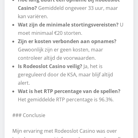
Casino?
Gemiddeld ongeveer 33 uur, maar
kan variëren.
Wat zijn de minimale stortingsvereisten?
U
moet minimaal €20 storten.
Zijn er kosten verbonden aan opnames?
Gewoonlijk zijn er geen kosten, maar
controleer altijd de voorwaarden.
Is Rodeoslot Casino veilig?
Ja, het is
gereguleerd door de KSA, maar blijf altijd
alert.
Wat is het RTP percentage van de spellen?
Het gemiddelde RTP percentage is 96.3%.
### Conclusie
Mijn ervaring met Rodeoslot Casino was over