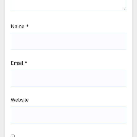
Name
*
Email
*
Website