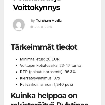
Voittokynnys
By
Turcham Media
JUL 8, 2025
Tärkeimmät tiedot
Minimitalletus: 20 EUR
Voittojen kotiutusaika: 23-47 tuntia
RTP (palautusprosentti): 96.3%
Kierrätysvaatimus: 37x
Pelivalikoima: noin 1,840 peliä
Kuinka helppoa on