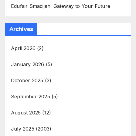
Edufair Smadijah: Gateway to Your Future
Archives
April 2026
(2)
January 2026
(5)
October 2025
(3)
September 2025
(5)
August 2025
(12)
July 2025
(2003)