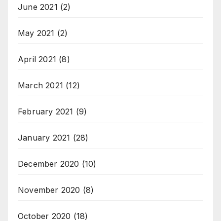
June 2021
(2)
May 2021
(2)
April 2021
(8)
March 2021
(12)
February 2021
(9)
January 2021
(28)
December 2020
(10)
November 2020
(8)
October 2020
(18)