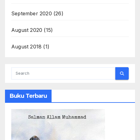
September 2020
(26)
August 2020
(15)
August 2018
(1)
Buku Terbaru