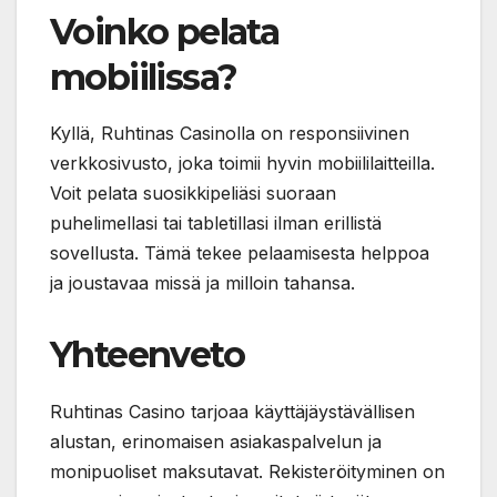
Voinko pelata
mobiilissa?
Kyllä, Ruhtinas Casinolla on responsiivinen
verkkosivusto, joka toimii hyvin mobiililaitteilla.
Voit pelata suosikkipeliäsi suoraan
puhelimellasi tai tabletillasi ilman erillistä
sovellusta. Tämä tekee pelaamisesta helppoa
ja joustavaa missä ja milloin tahansa.
Yhteenveto
Ruhtinas Casino tarjoaa käyttäjäystävällisen
alustan, erinomaisen asiakaspalvelun ja
monipuoliset maksutavat. Rekisteröityminen on