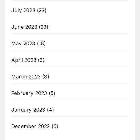
July 2023
(23)
June 2023
(23)
May 2023
(18)
April 2023
(3)
March 2023
(8)
February 2023
(5)
January 2023
(4)
December 2022
(6)