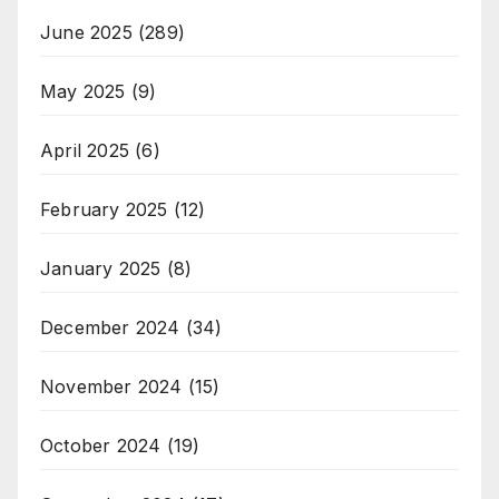
June 2025
(289)
May 2025
(9)
April 2025
(6)
February 2025
(12)
January 2025
(8)
December 2024
(34)
November 2024
(15)
October 2024
(19)