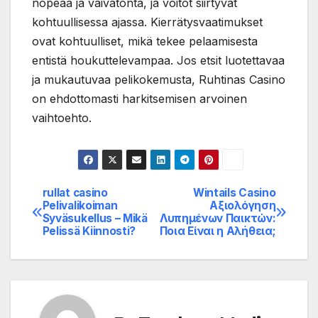
nopeaa ja vaivatonta, ja voitot siirtyvät
kohtuullisessa ajassa. Kierrätysvaatimukset
ovat kohtuulliset, mikä tekee pelaamisesta
entistä houkuttelevampaa. Jos etsit luotettavaa
ja mukautuvaa pelikokemusta, Ruhtinas Casino
on ehdottomasti harkitsemisen arvoinen
vaihtoehto.
rullat casino
Wintails Casino
Post
Pelivalikoiman
Αξιολόγηση
Syväsukellus – Mikä
Λυπημένων Παικτών:
navigation
Pelissä Kiinnosti?
Ποια Είναι η Αλήθεια;