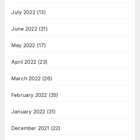
July 2022
(13)
June 2022
(31)
May 2022
(17)
April 2022
(23)
March 2022
(26)
February 2022
(35)
January 2022
(31)
December 2021
(22)