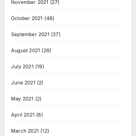
November 2021
(27)
October 2021
(48)
September 2021
(37)
August 2021
(26)
July 2021
(19)
June 2021
(2)
May 2021
(2)
April 2021
(8)
March 2021
(12)