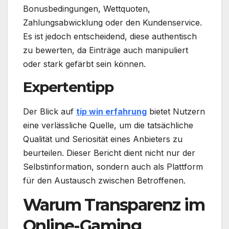
Bonusbedingungen, Wettquoten,
Zahlungsabwicklung oder den Kundenservice.
Es ist jedoch entscheidend, diese authentisch
zu bewerten, da Einträge auch manipuliert
oder stark gefärbt sein können.
Expertentipp
Der Blick auf
tip win erfahrung
bietet Nutzern
eine verlässliche Quelle, um die tatsächliche
Qualität und Seriosität eines Anbieters zu
beurteilen. Dieser Bericht dient nicht nur der
Selbstinformation, sondern auch als Plattform
für den Austausch zwischen Betroffenen.
Warum Transparenz im
Online-Gaming