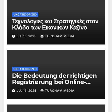
UNCATEGORIZED
Τεχνολογίες και Στρατηγικές στον
Κλάδο των Εικονικών Καζίνο
JUL 13, 2025
TURCHAM MEDIA
UNCATEGORIZED
Die Bedeutung der richtigen
Registrierung bei Online-
Plattformen
JUL 13, 2025
TURCHAM MEDIA