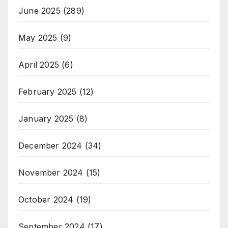
June 2025
(289)
May 2025
(9)
April 2025
(6)
February 2025
(12)
January 2025
(8)
December 2024
(34)
November 2024
(15)
October 2024
(19)
September 2024
(17)