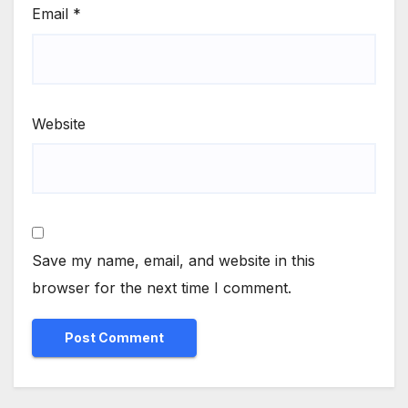
Email
*
Website
Save my name, email, and website in this
browser for the next time I comment.