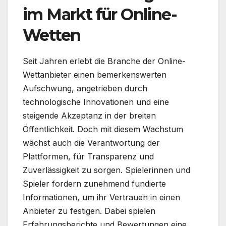
im Markt für Online-
Wetten
Seit Jahren erlebt die Branche der Online-
Wettanbieter einen bemerkenswerten
Aufschwung, angetrieben durch
technologische Innovationen und eine
steigende Akzeptanz in der breiten
Öffentlichkeit. Doch mit diesem Wachstum
wächst auch die Verantwortung der
Plattformen, für Transparenz und
Zuverlässigkeit zu sorgen. Spielerinnen und
Spieler fordern zunehmend fundierte
Informationen, um ihr Vertrauen in einen
Anbieter zu festigen. Dabei spielen
Erfahrungsberichte und Bewertungen eine