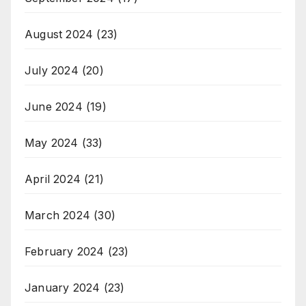
August 2024
(23)
July 2024
(20)
June 2024
(19)
May 2024
(33)
April 2024
(21)
March 2024
(30)
February 2024
(23)
January 2024
(23)