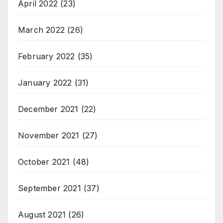
April 2022
(23)
March 2022
(26)
February 2022
(35)
January 2022
(31)
December 2021
(22)
November 2021
(27)
October 2021
(48)
September 2021
(37)
August 2021
(26)