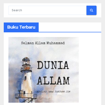
Buku Terbaru