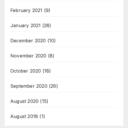
February 2021
(9)
January 2021
(28)
December 2020
(10)
November 2020
(8)
October 2020
(18)
September 2020
(26)
August 2020
(15)
August 2018
(1)