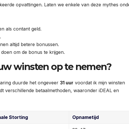
rkeerde opvattingen. Laten we enkele van deze mythes ond
 als contant geld.
.
en altijd betere bonussen.
g doen om de bonus te krijgen.
 uw winsten op te nemen?
varing duurde het ongeveer
31 uur
voordat ik mijn winsten
dt verschillende betaalmethoden, waaronder iDEAL en
ale Storting
Opnametijd