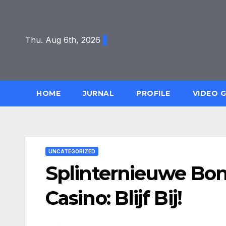
Skip
to
content
Thu. Aug 6th, 2026
HOME
JURNAL
PROFILE
VIDEO 
UNCATEGORIZED
Splinternieuwe Bon
Casino: Blijf Bij!