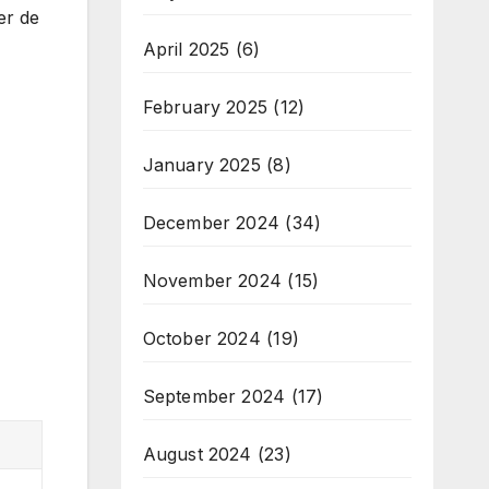
er de
April 2025
(6)
February 2025
(12)
January 2025
(8)
December 2024
(34)
November 2024
(15)
October 2024
(19)
September 2024
(17)
August 2024
(23)