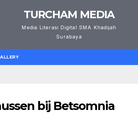
TURCHAM MEDIA
Media Literasi Digital SMA Khadijah
Surabaya
GALLERY
ussen bij Betsomnia