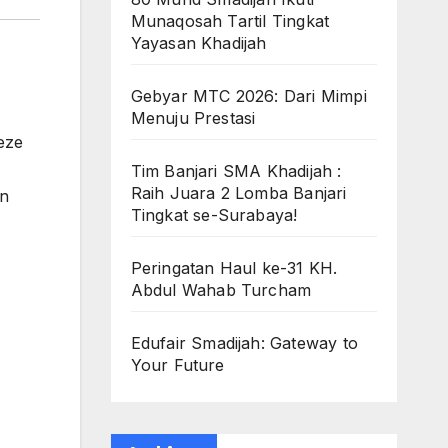
Munaqosah Tartil Tingkat
Yayasan Khadijah
Gebyar MTC 2026: Dari Mimpi
Menuju Prestasi
Deze
Tim Banjari SMA Khadijah :
Raih Juara 2 Lomba Banjari
en
Tingkat se-Surabaya!
Peringatan Haul ke-31 KH.
Abdul Wahab Turcham
Edufair Smadijah: Gateway to
Your Future