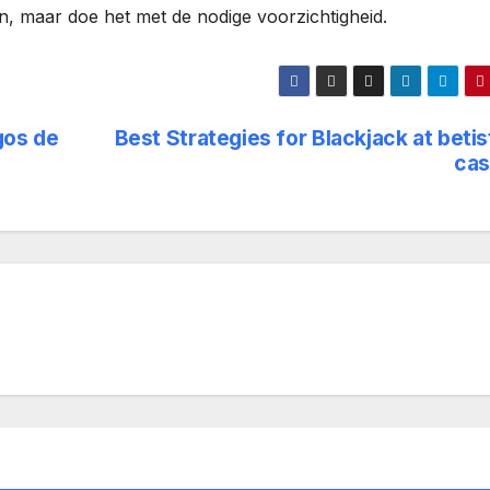
jn, maar doe het met de nodige voorzichtigheid.
gos de
Best Strategies for Blackjack at beti
cas