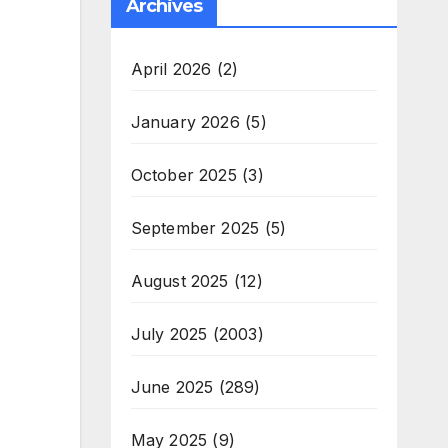
Archives
April 2026
(2)
January 2026
(5)
October 2025
(3)
September 2025
(5)
August 2025
(12)
July 2025
(2003)
June 2025
(289)
May 2025
(9)