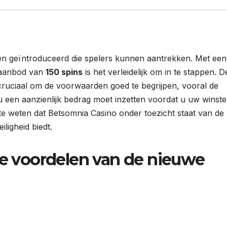
n geïntroduceerd die spelers kunnen aantrekken. Met een
 aanbod van
150 spins
is het verleidelijk om in te stappen. 
s cruciaal om de voorwaarden goed te begrijpen, vooral de
 u een aanzienlijk bedrag moet inzetten voordat u uw winst
te weten dat Betsomnia Casino onder toezicht staat van de
iligheid biedt.
te voordelen van de nieuwe