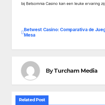
bij Betsomnia Casino kan een leuke ervaring zi
Betwest Casino: Comparativa de Jue
Post
Mesa
navigation
By
Turcham Media
Related Post