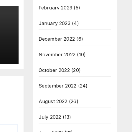
February 2023
(5)
January 2023
(4)
December 2022
(6)
d
November 2022
(10)
October 2022
(20)
September 2022
(24)
August 2022
(26)
July 2022
(13)