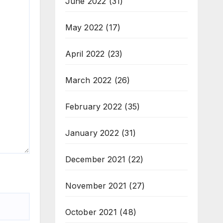
June 2022
(31)
May 2022
(17)
April 2022
(23)
March 2022
(26)
February 2022
(35)
January 2022
(31)
December 2021
(22)
November 2021
(27)
October 2021
(48)