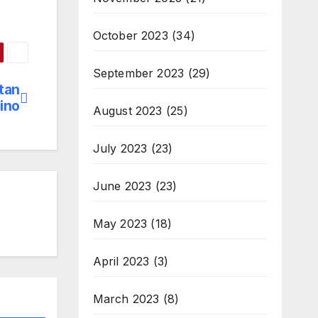
October 2023
(34)
September 2023
(29)
stan
ino
August 2023
(25)
July 2023
(23)
June 2023
(23)
May 2023
(18)
April 2023
(3)
March 2023
(8)