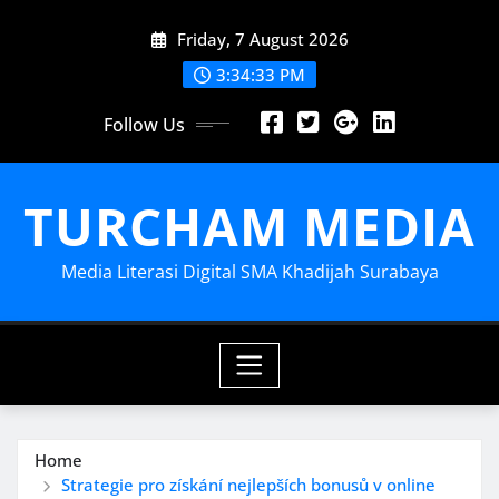
Skip
Friday, 7 August 2026
to
content
3:34:35 PM
Follow Us
TURCHAM MEDIA
Media Literasi Digital SMA Khadijah Surabaya
Home
Strategie pro získání nejlepších bonusů v online