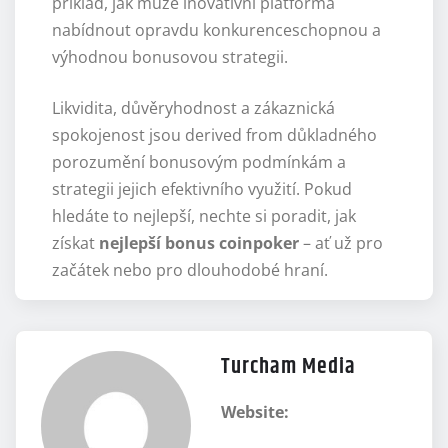
příklad, jak může inovativní platforma
nabídnout opravdu konkurenceschopnou a
výhodnou bonusovou strategii.
Likvidita, důvěryhodnost a zákaznická
spokojenost jsou derived from důkladného
porozumění bonusovým podmínkám a
strategii jejich efektivního využití. Pokud
hledáte to nejlepší, nechte si poradit, jak
získat
nejlepší bonus coinpoker
– ať už pro
začátek nebo pro dlouhodobé hraní.
Turcham Media
Website: