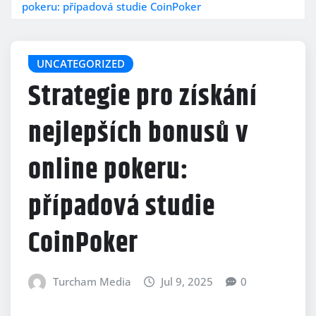
pokeru: případová studie CoinPoker
UNCATEGORIZED
Strategie pro získání
nejlepších bonusů v
online pokeru:
případová studie
CoinPoker
Turcham Media
Jul 9, 2025
0