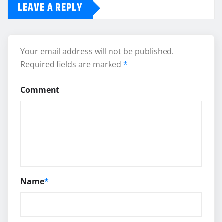
LEAVE A REPLY
Your email address will not be published.
Required fields are marked
*
Comment
Name
*