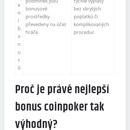
podmínek jsou
rychlé výplaty
e
bonusové
bez skrytých
n
prostředky
poplatků či
í
převedeny na účet
komplikovaných
b
hráče.
procedur.
o
n
u
s
ů
Proč je právě nejlepší
bonus coinpoker tak
výhodný?