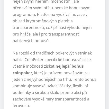
nejen svými herními možnostmi, ale
především svým přístupem ke bonusovým
programům. Platforma využívá inovace v
oblasti kryptoměnových plateb a
transparentnosti, což přináší výhodu nejen
pro hráče, ale i pro transparentnost
nabízených bonusů.
Na rozdíl od tradičních pokerových stránek
nabízí CoinPoker specifické bonusové akce,
včetně možnosti získat
nejlepší bonus
coinpoker
, který je právem považován za
jeden z nejvýhodnějších na trhu. Tento bonus
kombinuje vysoké uvítací částky, flexibilní
podmínky a širokou škálu promo akcí při
zachování vysoké míry transparentnosti a
férovosti.