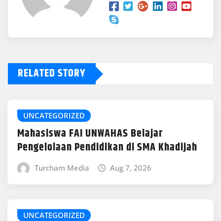
RELATED STORY
UNCATEGORIZED
Mahasiswa FAI UNWAHAS Belajar
Pengelolaan Pendidikan di SMA Khadijah
Turcham Media
Aug 7, 2026
UNCATEGORIZED