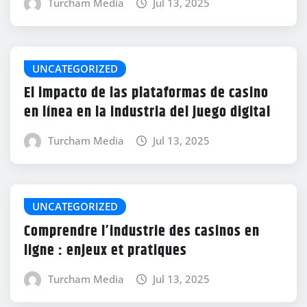
Turcham Media
Jul 13, 2025
UNCATEGORIZED
El impacto de las plataformas de casino
en línea en la industria del juego digital
Turcham Media
Jul 13, 2025
UNCATEGORIZED
Comprendre l’industrie des casinos en
ligne : enjeux et pratiques
Turcham Media
Jul 13, 2025