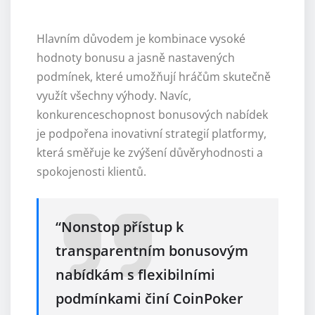
Hlavním důvodem je kombinace vysoké
hodnoty bonusu a jasně nastavených
podmínek, které umožňují hráčům skutečně
využít všechny výhody. Navíc,
konkurenceschopnost bonusových nabídek
je podpořena inovativní strategií platformy,
která směřuje ke zvýšení důvěryhodnosti a
spokojenosti klientů.
“Nonstop přístup k
transparentním bonusovým
nabídkám s flexibilními
podmínkami činí CoinPoker