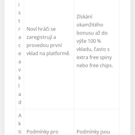
i
s
Získání
t
okamžitého
r
Noví hráči se
bonusu až do
a
zaregistrují a
výše 100 %
c
provedou první
vkladu, často s
e
vklad na platformě.
extra free spiny
a
nebo free chips.
v
k
l
a
d
A
k
ti
Podmínky pro
Podmínky jsou