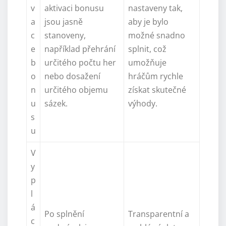
v
aktivaci bonusu
nastaveny tak,
a
jsou jasně
aby je bylo
c
stanoveny,
možné snadno
e
například přehrání
splnit, což
b
určitého počtu her
umožňuje
o
nebo dosažení
hráčům rychle
n
určitého objemu
získat skutečné
u
sázek.
výhody.
s
u
V
y
p
l
á
Po splnění
Transparentní a
c