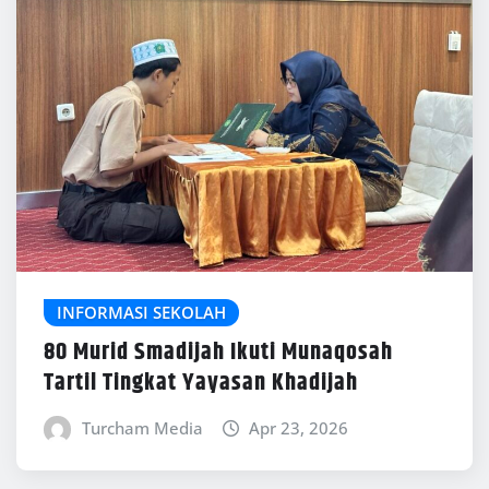
INFORMASI SEKOLAH
80 Murid Smadijah Ikuti Munaqosah
Tartil Tingkat Yayasan Khadijah
Turcham Media
Apr 23, 2026