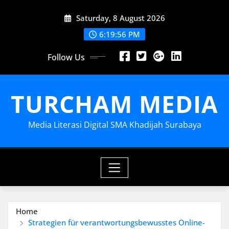
Skip
Saturday, 8 August 2026
to
content
6:19:57 PM
Follow Us
TURCHAM MEDIA
Media Literasi Digital SMA Khadijah Surabaya
Home
Strategien für verantwortungsbewusstes Online-