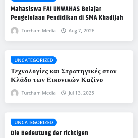
Mahasiswa FAI UNWAHAS Belajar
Pengelolaan Pendidikan di SMA Khadijah
Turcham Media
Aug 7, 2026
UNCATEGORIZED
Τεχνολογίες και Στρατηγικές στον
Κλάδο των Εικονικών Καζίνο
Turcham Media
Jul 13, 2025
UNCATEGORIZED
Die Bedeutung der richtigen