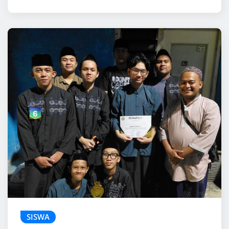
SISWA