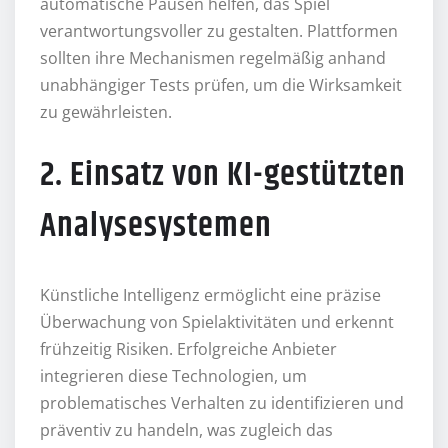
automatische Pausen helfen, das Spiel
verantwortungsvoller zu gestalten. Plattformen
sollten ihre Mechanismen regelmäßig anhand
unabhängiger Tests prüfen, um die Wirksamkeit
zu gewährleisten.
2. Einsatz von KI-gestützten
Analysesystemen
Künstliche Intelligenz ermöglicht eine präzise
Überwachung von Spielaktivitäten und erkennt
frühzeitig Risiken. Erfolgreiche Anbieter
integrieren diese Technologien, um
problematisches Verhalten zu identifizieren und
präventiv zu handeln, was zugleich das