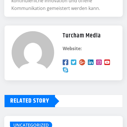
kontinuierliche Innovation und offene
Kommunikation gemeistert werden kann.
Turcham Media
Website:
RELATED STORY
UNCATEGORIZED