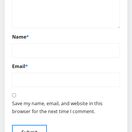
Name
*
Email
*
Save my name, email, and website in this
browser for the next time I comment.