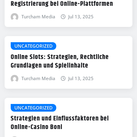
Registrierung bei Online-Plattformen
Turcham Media
Jul 13, 2025
UNCATEGORIZED
Online Slots: Strategien, Rechtliche
Grundlagen und Spielinhalte
Turcham Media
Jul 13, 2025
UNCATEGORIZED
Strategien und Einflussfaktoren bei
Online-Casino Boni