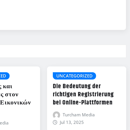
ZED
UNCATEGORIZED
ς και
Die Bedeutung der
ς στον
richtigen Registrierung
 Εικονικών
bei Online-Plattformen
Turcham Media
Jul 13, 2025
edia