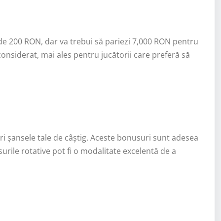
e 200 RON, dar va trebui să pariezi 7,000 RON pentru
onsiderat, mai ales pentru jucătorii care preferă să
ri șansele tale de câștig. Aceste bonusuri sunt adesea
urile rotative pot fi o modalitate excelentă de a