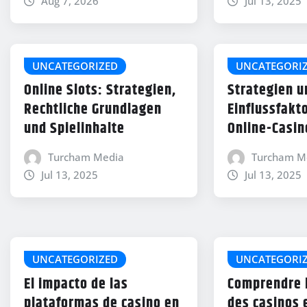
Aug 7, 2026
Jul 13, 2025
UNCATEGORIZED
UNCATEGORI
Online Slots: Strategien,
Strategien u
Rechtliche Grundlagen
Einflussfakt
und Spielinhalte
Online-Casin
Turcham Media
Turcham M
Jul 13, 2025
Jul 13, 2025
UNCATEGORIZED
UNCATEGORI
El impacto de las
Comprendre l
plataformas de casino en
des casinos e