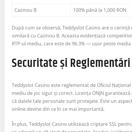
Cazinou B
100% până la 1,000 RON
După cum se observă, Teddyslot Casino are o cerință 
similară cu Cazinou B. Aceasta evidențiază competitivi
RTP-ul mediu, care este de 96.3% — ușor peste media d
Securitate și Reglementări
Teddyslot Casino este reglementat de Oficiul Național
mediu de joc sigur și corect. Licența ONJN garantează c
că datele tale personale sunt protejate. Este un aspect
online devine din ce în ce mai importantă.
În plus, Teddyslot Casino utilizează criptare SSL pentru