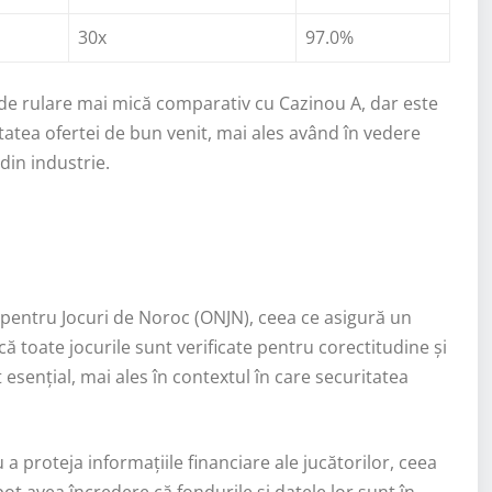
30x
97.0%
de rulare mai mică comparativ cu Cazinou A, dar este
tatea ofertei de bun venit, mai ales având în vedere
in industrie.
 pentru Jocuri de Noroc (ONJN), ceea ce asigură un
ă toate jocurile sunt verificate pentru corectitudine și
 esențial, mai ales în contextul în care securitatea
 a proteja informațiile financiare ale jucătorilor, ceea