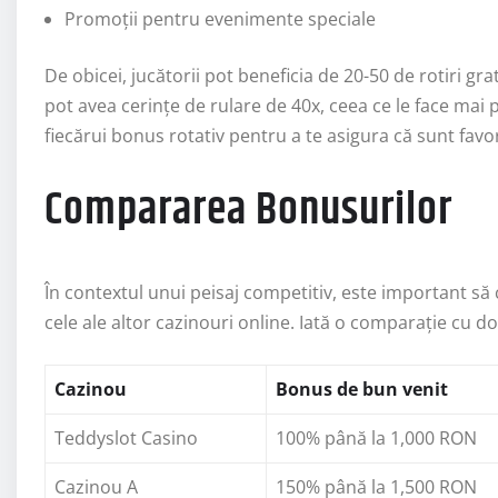
Promoții pentru evenimente speciale
De obicei, jucătorii pot beneficia de 20-50 de rotiri gra
pot avea cerințe de rulare de 40x, ceea ce le face mai puț
fiecărui bonus rotativ pentru a te asigura că sunt favo
Compararea Bonusurilor
În contextul unui peisaj competitiv, este important s
cele ale altor cazinouri online. Iată o comparație cu 
Cazinou
Bonus de bun venit
Teddyslot Casino
100% până la 1,000 RON
Cazinou A
150% până la 1,500 RON