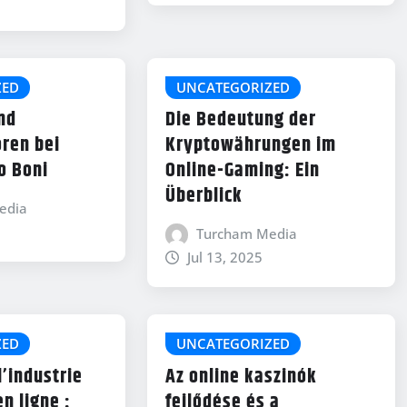
ZED
UNCATEGORIZED
nd
Die Bedeutung der
oren bei
Kryptowährungen im
o Boni
Online-Gaming: Ein
Überblick
edia
Turcham Media
Jul 13, 2025
ZED
UNCATEGORIZED
’industrie
Az online kaszinók
n ligne :
fejlődése és a