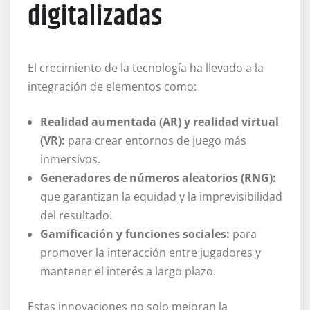
digitalizadas
El crecimiento de la tecnología ha llevado a la
integración de elementos como:
Realidad aumentada (AR) y realidad virtual
(VR):
para crear entornos de juego más
inmersivos.
Generadores de números aleatorios (RNG):
que garantizan la equidad y la imprevisibilidad
del resultado.
Gamificación y funciones sociales:
para
promover la interacción entre jugadores y
mantener el interés a largo plazo.
Estas innovaciones no solo mejoran la