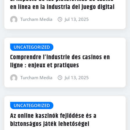
en línea en la industria del juego digital
Turcham Media
Jul 13, 2025
UNCATEGORIZED
Comprendre l’industrie des casinos en
ligne : enjeux et pratiques
Turcham Media
Jul 13, 2025
UNCATEGORIZED
Az online kaszinók fejlődése és a
biztonságos játék lehetőségei