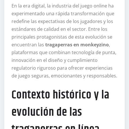
En la era digital, la industria del juego online ha
experimentado una rápida transformación que
redefine las expectativas de los jugadores y los
estándares de calidad en el sector. Entre los
principales protagonistas de esta evolución se
encuentran las
tragaperras en monkeyzino
,
plataformas que combinan tecnología de punta,
innovación en el diseño y cumplimiento
regulatorio riguroso para ofrecer experiencias
de juego seguras, emocionantes y responsables.
Contexto histórico y la
evolución de las