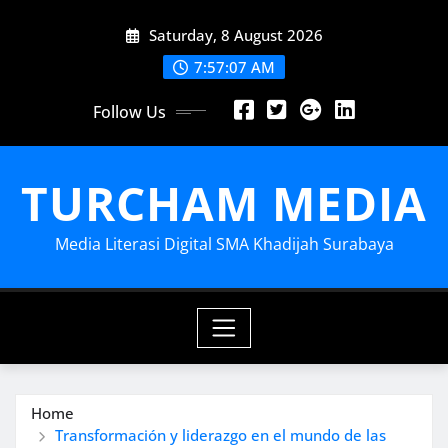
Skip
Saturday, 8 August 2026
to
content
7:57:08 AM
Follow Us
TURCHAM MEDIA
Media Literasi Digital SMA Khadijah Surabaya
Home
Transformación y liderazgo en el mundo de las