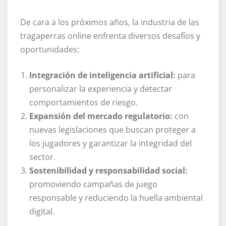
De cara a los próximos años, la industria de las
tragaperras online enfrenta diversos desafíos y
oportunidades:
Integración de inteligencia artificial:
para
personalizar la experiencia y detectar
comportamientos de riesgo.
Expansión del mercado regulatorio:
con
nuevas legislaciones que buscan proteger a
los jugadores y garantizar la integridad del
sector.
Sostenibilidad y responsabilidad social:
promoviendo campañas de juego
responsable y reduciendo la huella ambiental
digital.