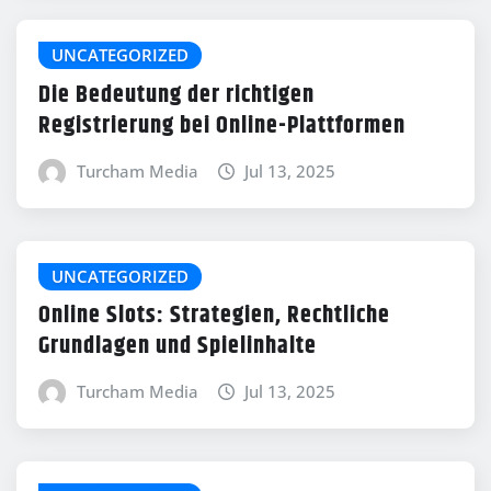
UNCATEGORIZED
Die Bedeutung der richtigen
Registrierung bei Online-Plattformen
Turcham Media
Jul 13, 2025
UNCATEGORIZED
Online Slots: Strategien, Rechtliche
Grundlagen und Spielinhalte
Turcham Media
Jul 13, 2025