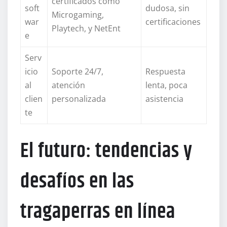
certificados como
soft
dudosa, sin
Microgaming,
war
certificaciones
Playtech, y NetEnt
e
Serv
icio
Soporte 24/7,
Respuesta
al
atención
lenta, poca
clien
personalizada
asistencia
te
El futuro: tendencias y
desafíos en las
tragaperras en línea