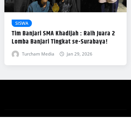
SISWA
Tim Banjari SMA Khadijah : Raih Juara 2
Lomba Banjari Tingkat se-Surabaya!
Turcham Media
Jan 29, 2026
Copyright © 2026 | Powered by
WordPress
|
News
Mart
by ThemeArile