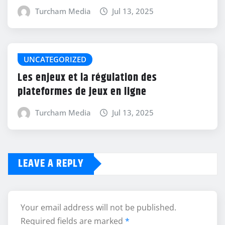
Turcham Media
Jul 13, 2025
UNCATEGORIZED
Les enjeux et la régulation des
plateformes de jeux en ligne
Turcham Media
Jul 13, 2025
LEAVE A REPLY
Your email address will not be published.
Required fields are marked
*