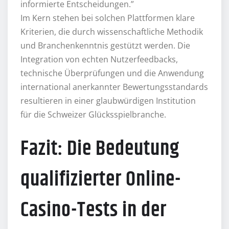
informierte Entscheidungen.”
Im Kern stehen bei solchen Plattformen klare
Kriterien, die durch wissenschaftliche Methodik
und Branchenkenntnis gestützt werden. Die
Integration von echten Nutzerfeedbacks,
technische Überprüfungen und die Anwendung
international anerkannter Bewertungsstandards
resultieren in einer glaubwürdigen Institution
für die Schweizer Glücksspielbranche.
Fazit: Die Bedeutung
qualifizierter Online-
Casino-Tests in der