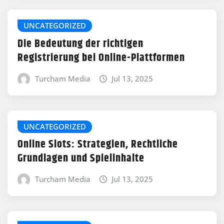
UNCATEGORIZED
Die Bedeutung der richtigen
Registrierung bei Online-Plattformen
Turcham Media
Jul 13, 2025
UNCATEGORIZED
Online Slots: Strategien, Rechtliche
Grundlagen und Spielinhalte
Turcham Media
Jul 13, 2025