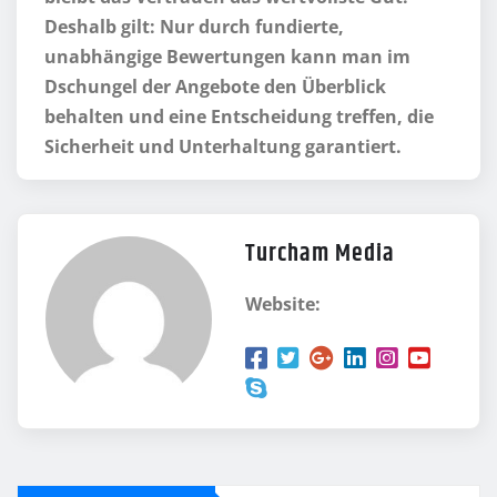
Deshalb gilt: Nur durch fundierte,
unabhängige Bewertungen kann man im
Dschungel der Angebote den Überblick
behalten und eine Entscheidung treffen, die
Sicherheit und Unterhaltung garantiert.
Turcham Media
Website: