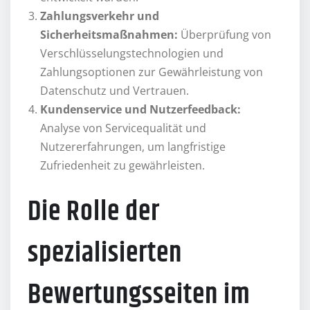
Zahlungsverkehr und
Sicherheitsmaßnahmen:
Überprüfung von
Verschlüsselungstechnologien und
Zahlungsoptionen zur Gewährleistung von
Datenschutz und Vertrauen.
Kundenservice und Nutzerfeedback:
Analyse von Servicequalität und
Nutzererfahrungen, um langfristige
Zufriedenheit zu gewährleisten.
Die Rolle der
spezialisierten
Bewertungsseiten im