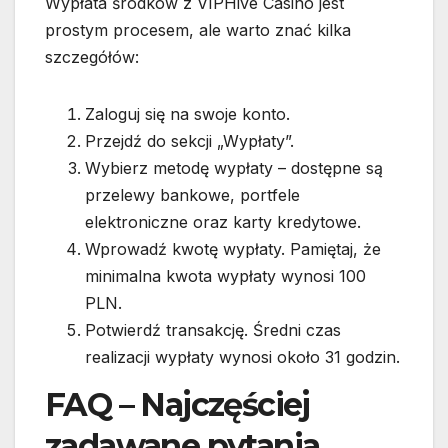
Wypłata środków z VIPHive Casino jest
prostym procesem, ale warto znać kilka
szczegółów:
Zaloguj się na swoje konto.
Przejdź do sekcji „Wypłaty”.
Wybierz metodę wypłaty – dostępne są
przelewy bankowe, portfele
elektroniczne oraz karty kredytowe.
Wprowadź kwotę wypłaty. Pamiętaj, że
minimalna kwota wypłaty wynosi 100
PLN.
Potwierdź transakcję. Średni czas
realizacji wypłaty wynosi około 31 godzin.
FAQ – Najczęściej
zadawane pytania