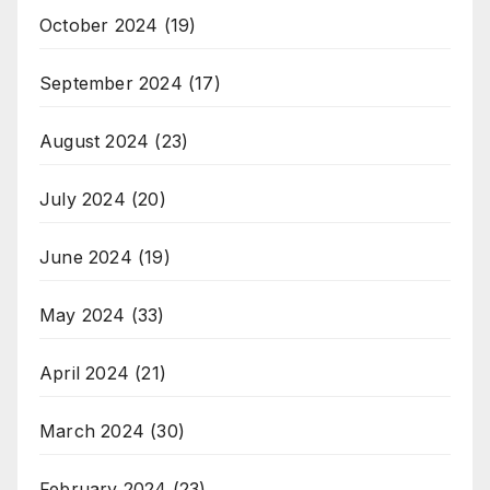
October 2024
(19)
September 2024
(17)
August 2024
(23)
July 2024
(20)
June 2024
(19)
May 2024
(33)
April 2024
(21)
March 2024
(30)
February 2024
(23)