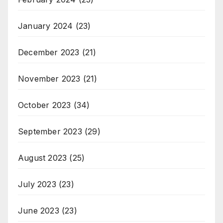
January 2024
(23)
December 2023
(21)
November 2023
(21)
October 2023
(34)
September 2023
(29)
August 2023
(25)
July 2023
(23)
June 2023
(23)