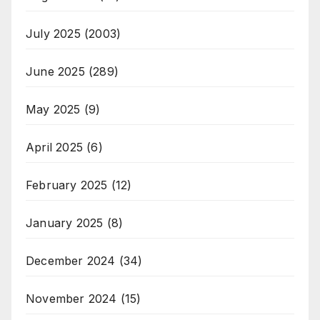
July 2025
(2003)
June 2025
(289)
May 2025
(9)
April 2025
(6)
February 2025
(12)
January 2025
(8)
December 2024
(34)
November 2024
(15)