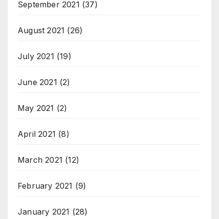
September 2021
(37)
August 2021
(26)
July 2021
(19)
June 2021
(2)
May 2021
(2)
April 2021
(8)
March 2021
(12)
February 2021
(9)
January 2021
(28)