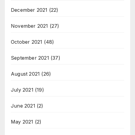
December 2021
(22)
November 2021
(27)
October 2021
(48)
September 2021
(37)
August 2021
(26)
July 2021
(19)
June 2021
(2)
May 2021
(2)