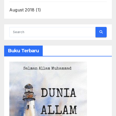
August 2018
(1)
Buku Terbaru