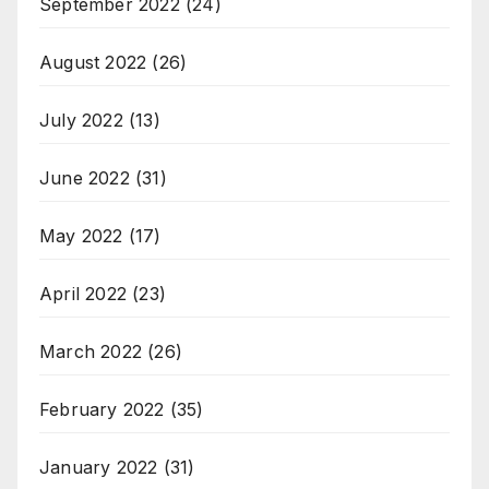
September 2022
(24)
August 2022
(26)
July 2022
(13)
June 2022
(31)
May 2022
(17)
April 2022
(23)
March 2022
(26)
February 2022
(35)
January 2022
(31)