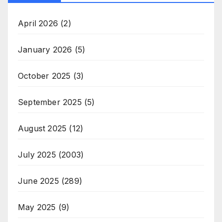
April 2026
(2)
January 2026
(5)
October 2025
(3)
September 2025
(5)
August 2025
(12)
July 2025
(2003)
June 2025
(289)
May 2025
(9)