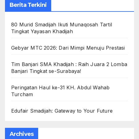
Berita Terkini
80 Murid Smadijah Ikuti Munaqosah Tartil
Tingkat Yayasan Khadijah
Gebyar MTC 2026: Dari Mimpi Menuju Prestasi
Tim Banjari SMA Khadijah : Raih Juara 2 Lomba
Banjari Tingkat se-Surabaya!
Peringatan Haul ke-31 KH. Abdul Wahab
Turcham
Edufair Smadijah: Gateway to Your Future
Archives