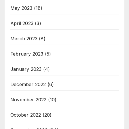
May 2023
(18)
April 2023
(3)
March 2023
(8)
February 2023
(5)
January 2023
(4)
December 2022
(6)
November 2022
(10)
October 2022
(20)