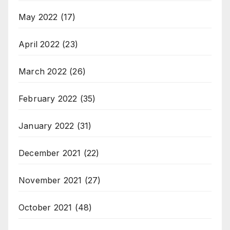
May 2022
(17)
April 2022
(23)
March 2022
(26)
February 2022
(35)
January 2022
(31)
December 2021
(22)
November 2021
(27)
October 2021
(48)