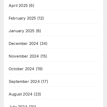
April 2025
(6)
February 2025
(12)
January 2025
(8)
December 2024
(34)
November 2024
(15)
October 2024
(19)
September 2024
(17)
August 2024
(23)
July 2024
(20)