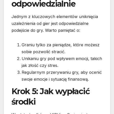
odpowiedzialnie
Jednym z kluczowych elementów uniknięcia
uzależnienia od gier jest odpowiedzialne
podejście do gry. Warto pamiętać o:
Graniu tylko za pieniądze, które możesz
sobie pozwolić stracić.
Unikaniu gry pod wpływem emocji, takich
jak złość czy stres.
Regularnym przerywaniu gry, aby ocenić
swoje emocje i sytuację finansową.
Krok 5: Jak wypłacić
środki