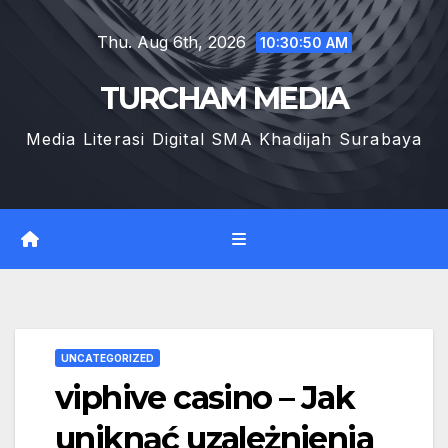
Skip
Thu. Aug 6th, 2026
to
10:30:52 AM
content
TURCHAM MEDIA
Media Literasi Digital SMA Khadijah Surabaya
UNCATEGORIZED
viphive casino – Jak
uniknąć uzależnienia