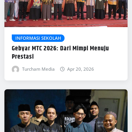
INFORMASI SEKOLAH
Gebyar MTC 2026: Dari Mimpi Menuju
Prestasi
Turcham Media
Apr 20, 2026