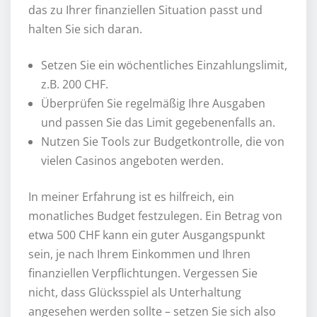
das zu Ihrer finanziellen Situation passt und
halten Sie sich daran.
Setzen Sie ein wöchentliches Einzahlungslimit,
z.B. 200 CHF.
Überprüfen Sie regelmäßig Ihre Ausgaben
und passen Sie das Limit gegebenenfalls an.
Nutzen Sie Tools zur Budgetkontrolle, die von
vielen Casinos angeboten werden.
In meiner Erfahrung ist es hilfreich, ein
monatliches Budget festzulegen. Ein Betrag von
etwa 500 CHF kann ein guter Ausgangspunkt
sein, je nach Ihrem Einkommen und Ihren
finanziellen Verpflichtungen. Vergessen Sie
nicht, dass Glücksspiel als Unterhaltung
angesehen werden sollte – setzen Sie sich also