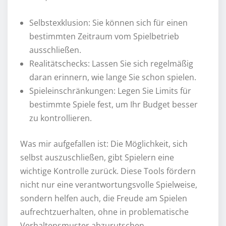
Selbstexklusion: Sie können sich für einen
bestimmten Zeitraum vom Spielbetrieb
ausschließen.
Realitätschecks: Lassen Sie sich regelmäßig
daran erinnern, wie lange Sie schon spielen.
Spieleinschränkungen: Legen Sie Limits für
bestimmte Spiele fest, um Ihr Budget besser
zu kontrollieren.
Was mir aufgefallen ist: Die Möglichkeit, sich
selbst auszuschließen, gibt Spielern eine
wichtige Kontrolle zurück. Diese Tools fördern
nicht nur eine verantwortungsvolle Spielweise,
sondern helfen auch, die Freude am Spielen
aufrechtzuerhalten, ohne in problematische
Verhaltensmuster abzurutschen.