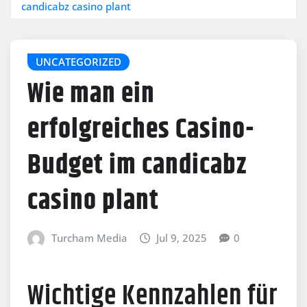
candicabz casino plant
UNCATEGORIZED
Wie man ein
erfolgreiches Casino-
Budget im candicabz
casino plant
Turcham Media
Jul 9, 2025
0
Wichtige Kennzahlen für