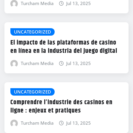
Turcham Media
Jul 13, 2025
UNCATEGORIZED
El impacto de las plataformas de casino
en línea en la industria del juego digital
Turcham Media
Jul 13, 2025
UNCATEGORIZED
Comprendre l’industrie des casinos en
ligne : enjeux et pratiques
Turcham Media
Jul 13, 2025