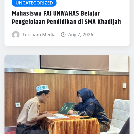
UNCATEGORIZED
Mahasiswa FAI UNWAHAS Belajar
Pengelolaan Pendidikan di SMA Khadijah
Turcham Media
Aug 7, 2026