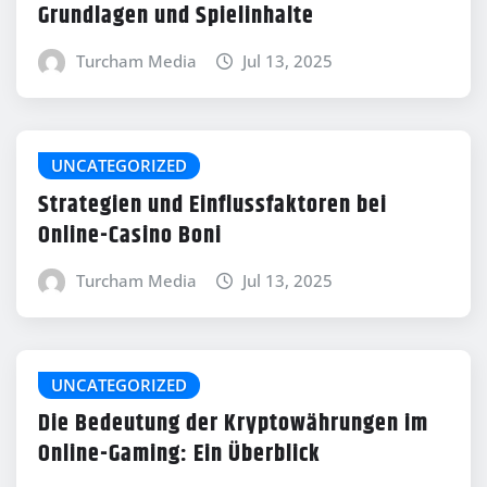
Grundlagen und Spielinhalte
Turcham Media
Jul 13, 2025
UNCATEGORIZED
Strategien und Einflussfaktoren bei
Online-Casino Boni
Turcham Media
Jul 13, 2025
UNCATEGORIZED
Die Bedeutung der Kryptowährungen im
Online-Gaming: Ein Überblick