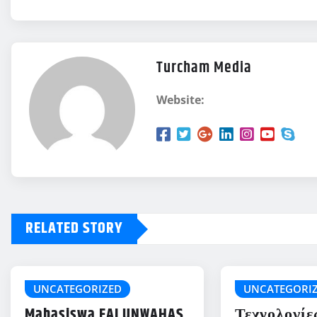
Turcham Media
Website:
RELATED STORY
UNCATEGORIZED
UNCATEGORI
Mahasiswa FAI UNWAHAS
Τεχνολογίε