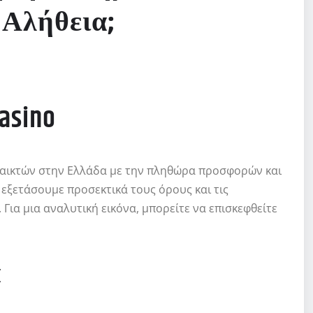
 Αλήθεια;
asino
 παικτών στην Ελλάδα με την πληθώρα προσφορών και
 εξετάσουμε προσεκτικά τους όρους και τις
ια μια αναλυτική εικόνα, μπορείτε να επισκεφθείτε
α