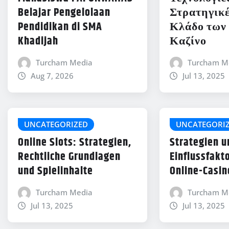
Belajar Pengelolaan
Στρατηγικέ
Pendidikan di SMA
Κλάδο των
Khadijah
Καζίνο
Turcham Media
Turcham M
Aug 7, 2026
Jul 13, 2025
UNCATEGORIZED
UNCATEGORI
Online Slots: Strategien,
Strategien u
Rechtliche Grundlagen
Einflussfakt
und Spielinhalte
Online-Casin
Turcham Media
Turcham M
Jul 13, 2025
Jul 13, 2025