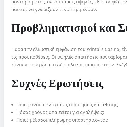
πονταρίσματος, αν και κάπως υψηλές, είναι σαφώς α
παίκτες να γνωρίζουν τι να περιμένουν.
Προβληματισμοί και 
Παρά την ελκυστική εμφάνιση του Wintails Casino, εί
τις προϋποθέσεις. Οι υψηλές απαιτήσεις πονταρίσματ
κάνουν τα κέρδη πιο δύσκολα να αποσπαστούν. Ελέγξ
Συχνές Ερωτήσεις
Ποιες είναι οι ελάχιστες απαιτήσεις κατάθεσης;
Πόσος χρόνος απαιτείται για αναλήψεις;
Ποιες μέθοδοι πληρωμής υποστηρίζονται;