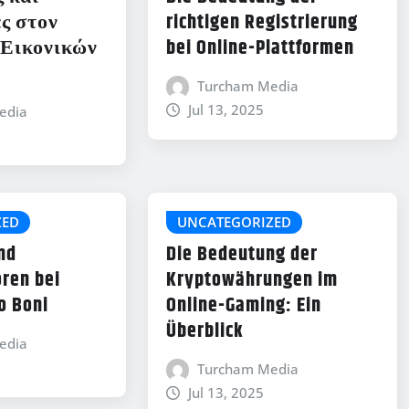
ς στον
richtigen Registrierung
 Εικονικών
bei Online-Plattformen
Turcham Media
Jul 13, 2025
edia
ZED
UNCATEGORIZED
nd
Die Bedeutung der
oren bei
Kryptowährungen im
o Boni
Online-Gaming: Ein
Überblick
edia
Turcham Media
Jul 13, 2025