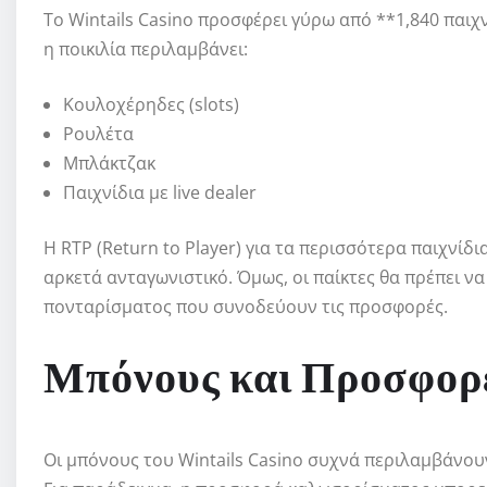
Το Wintails Casino προσφέρει γύρω από **1,840 παι
η ποικιλία περιλαμβάνει:
Κουλοχέρηδες (slots)
Ρουλέτα
Μπλάκτζακ
Παιχνίδια με live dealer
Η RTP (Return to Player) για τα περισσότερα παιχνίδι
αρκετά ανταγωνιστικό. Όμως, οι παίκτες θα πρέπει να 
πονταρίσματος που συνοδεύουν τις προσφορές.
Μπόνους και Προσφορ
Οι μπόνους του Wintails Casino συχνά περιλαμβάν