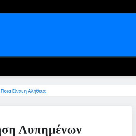
Ποια Είναι η Αλήθεια;
όγηση Λυπημένων