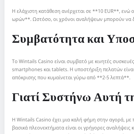
Η ελάχιστη κατάθεση ανέρχεται σε **10 EUR**, ενώ 
ωρών**. Ωστόσο, οι χρόνοι αναλήψεων μπορούν να δ
Συμβατότητα και Υπο
Το Wintails Casino είναι συμβατό με κινητές συσκευ
smartphones και tablets. Η υποστήριξη πελατών είναι 
απόκρισης που κυμαίνεται γύρω από **2-5 λεπτά**.
Γιατί Συστήνω Αυτή 
Η Wintails Casino έχει μια καλή φήμη στην αγορά, με 
βασικά πλεονεκτήματα είναι οι γρήγορες αναλήψεις κα