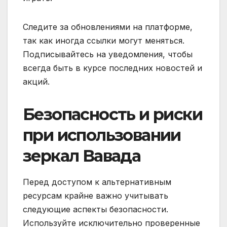
Следите за обновлениями на платформе,
так как иногда ссылки могут меняться.
Подписывайтесь на уведомления, чтобы
всегда быть в курсе последних новостей и
акций.
Безопасность и риски
при использовании
зеркал Вавада
Перед доступом к альтернативным
ресурсам крайне важно учитывать
следующие аспекты безопасности.
Используйте исключительно проверенные