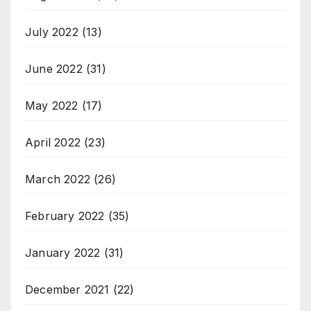
July 2022
(13)
June 2022
(31)
May 2022
(17)
April 2022
(23)
March 2022
(26)
February 2022
(35)
January 2022
(31)
December 2021
(22)