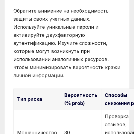
Обратите внимание на необходимость
защиты своих учетных данных.
Используйте уникальные пароли и
активируйте двухфакторную
аутентификацию. Изучите сложности,
которые могут возникнуть при
использовании аналогичных ресурсов,
чтобы минимизировать вероятность кражи
личной информации.
Вероятность
Способы
Тип риска
(% prob)
снижения 
Проверка
отзывов,
Мошенничество
30
использова