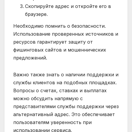
Скопируйте адрес и откройте его в
браузере.
Необходимо помнить о безопасности.
Использование проверенных источников и
ресурсов гарантирует защиту от
фишинговых сайтов и мошеннических
предложений.
Важно также знать о наличии поддержки и
службы клиентов на подобных площадках.
Вопросы о счетах, ставках и выплатах
можно обсудить напрямую с
представителями службы поддержки через
альтернативный адрес. Это обеспечивает
пользователям уверенность при
использовании сервиса.