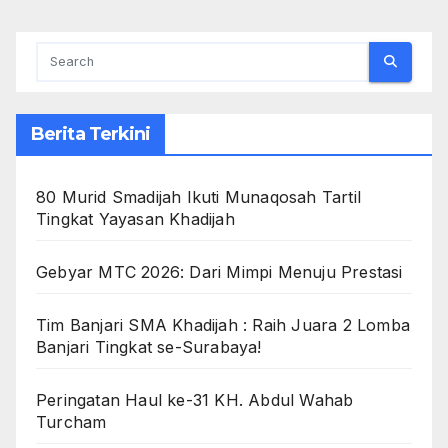
Berita Terkini
80 Murid Smadijah Ikuti Munaqosah Tartil
Tingkat Yayasan Khadijah
Gebyar MTC 2026: Dari Mimpi Menuju Prestasi
Tim Banjari SMA Khadijah : Raih Juara 2 Lomba
Banjari Tingkat se-Surabaya!
Peringatan Haul ke-31 KH. Abdul Wahab
Turcham