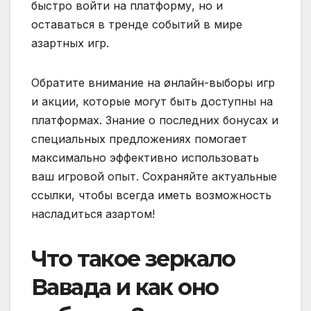
быстро войти на платформу, но и
оставаться в тренде событий в мире
азартных игр.
Обратите внимание на øнлайн-выборы игр
и акции, которые могут быть доступны на
платформах. Знание о последних бонусах и
специальных предложениях помогает
максимально эффективно использовать
ваш игровой опыт. Сохраняйте актуальные
ссылки, чтобы всегда иметь возможность
насладиться азартом!
Что такое зеркало
Вавада и как оно