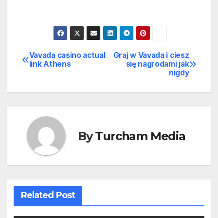
Vavada casino actual
Graj w Vavada i ciesz
Post
link Athens
się nagrodami jak
nigdy
navigation
By
Turcham Media
Related Post