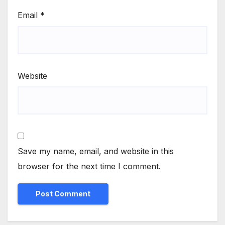
Email
*
Website
Save my name, email, and website in this
browser for the next time I comment.