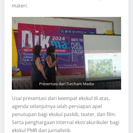
materi.
Presentasi dari Turcham Media
Usai presentasi dari keempat ekskul di atas,
agenda selanjutnya ialah persiapan apel
penutupan bagi ekskul paskib, teater, dan film.
Serta penghargaan internal ekstrakurikuler bagi
ekskul PMR dan jurnalistik.