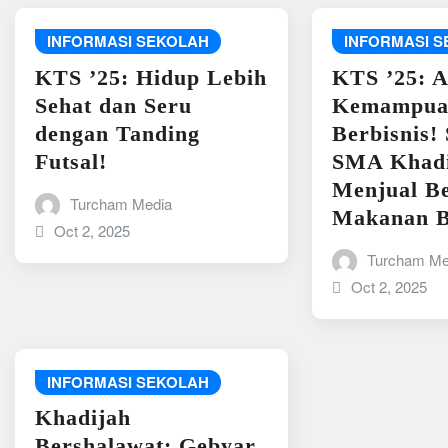
INFORMASI SEKOLAH
INFORMASI 
KTS ’25: Hidup Lebih
KTS ’25: 
Sehat dan Seru
Kemampua
dengan Tanding
Berbisnis! 
Futsal!
SMA Khadi
Menjual B
Turcham Media
Makanan B
Oct 2, 2025
Turcham Me
Oct 2, 2025
INFORMASI SEKOLAH
Khadijah
Bershalawat: Gebyar