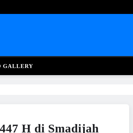
O GALLERY
1447 H di Smadijah