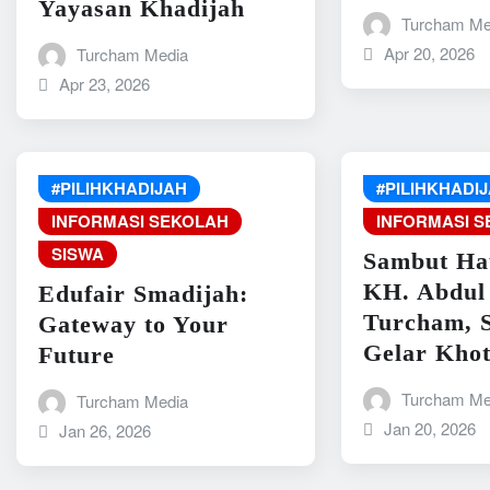
Yayasan Khadijah
Turcham Me
Apr 20, 2026
Turcham Media
Apr 23, 2026
#PILIHKHADIJAH
#PILIHKHADI
INFORMASI SEKOLAH
INFORMASI 
SISWA
Sambut Ha
KH. Abdul
Edufair Smadijah:
Turcham, 
Gateway to Your
Gelar Kho
Future
Turcham Me
Turcham Media
Jan 20, 2026
Jan 26, 2026