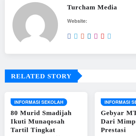
Turcham Media
Website:
RELATED STORY
INFORMASI SEKOLAH
INFORMASI 
80 Murid Smadijah
Gebyar MT
Ikuti Munaqosah
Dari Mimp
Tartil Tingkat
Prestasi