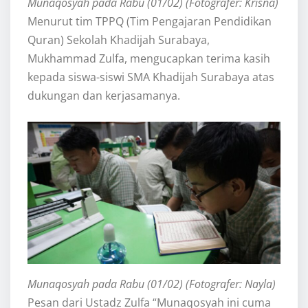
Munaqosyah pada Rabu (01/02) (Fotografer: Krisna)
Menurut tim TPPQ (Tim Pengajaran Pendidikan
Quran) Sekolah Khadijah Surabaya,
Mukhammad Zulfa, mengucapkan terima kasih
kepada siswa-siswi SMA Khadijah Surabaya atas
dukungan dan kerjasamanya.
Munaqosyah pada Rabu (01/02) (Fotografer: Nayla)
Pesan dari Ustadz Zulfa “Munaqosyah ini cuma