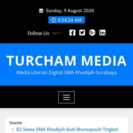
Skip
Sunday, 9 August 2026
to
content
9:54:26 AM
Follow Us
TURCHAM MEDIA
Media Literasi Digital SMA Khadijah Surabaya
Home
82 Siswa SMA Khadijah Ikuti Munaqosah Tingkat