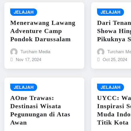
JELAJAH
JELAJAH
Menerawang Lawang
Dari Tena
Adventure Camp
Showa Hin
Pondok Darussalam
Pikuknya 
Turcham Media
Turcham Me
Nov 17, 2024
Oct 25, 2024
JELAJAH
JELAJAH
AOne Trawas:
UYCC: Wa
Destinasi Wisata
Inspirasi 
Pegunungan di Atas
Muda Indon
Awan
Titik Kota