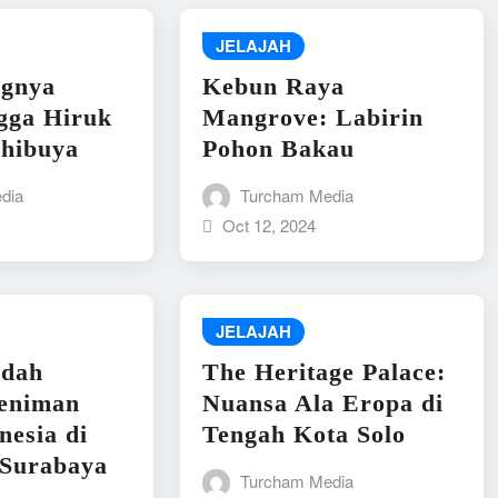
JELAJAH
ngnya
Kebun Raya
gga Hiruk
Mangrove: Labirin
Shibuya
Pohon Bakau
dia
Turcham Media
Oct 12, 2024
JELAJAH
dah
The Heritage Palace:
Seniman
Nuansa Ala Eropa di
esia di
Tengah Kota Solo
 Surabaya
Turcham Media