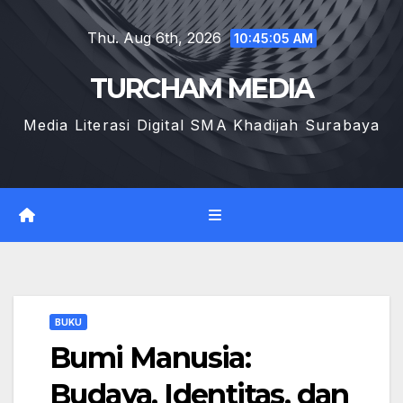
Skip
Thu. Aug 6th, 2026
to
10:45:06 AM
content
TURCHAM MEDIA
Media Literasi Digital SMA Khadijah Surabaya
BUKU
Bumi Manusia:
Budaya, Identitas, dan