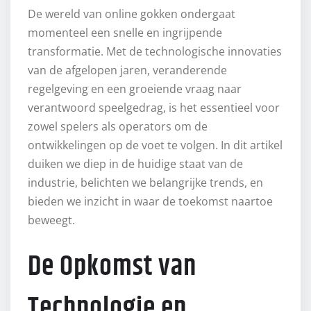
De wereld van online gokken ondergaat
momenteel een snelle en ingrijpende
transformatie. Met de technologische innovaties
van de afgelopen jaren, veranderende
regelgeving en een groeiende vraag naar
verantwoord speelgedrag, is het essentieel voor
zowel spelers als operators om de
ontwikkelingen op de voet te volgen. In dit artikel
duiken we diep in de huidige staat van de
industrie, belichten we belangrijke trends, en
bieden we inzicht in waar de toekomst naartoe
beweegt.
De Opkomst van
Technologie en