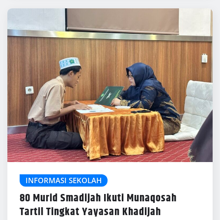
INFORMASI SEKOLAH
80 Murid Smadijah Ikuti Munaqosah
Tartil Tingkat Yayasan Khadijah