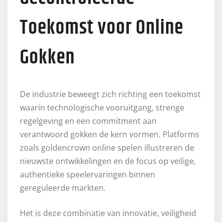
Toekomst voor Online
Gokken
De industrie beweegt zich richting een toekomst
waarin technologische vooruitgang, strenge
regelgeving en een commitment aan
verantwoord gokken de kern vormen. Platforms
zoals goldencrown online spelen illustreren de
nieuwste ontwikkelingen en de focus op veilige,
authentieke speelervaringen binnen
gereguleerde markten.
Het is deze combinatie van innovatie, veiligheid