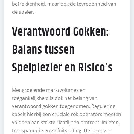
betrokkenheid, maar ook de tevredenheid van
de speler.
Verantwoord Gokken:
Balans tussen
Spelplezier en Risico’s
Met groeiende marktvolumes en
toegankelijkheid is ook het belang van
verantwoord gokken toegenomen. Regulering
speelt hierbij een cruciale rol: operators moeten
voldoen aan strikte richtlijnen omtrent limieten,
transparantie en zelfuitsluiting. De inzet van