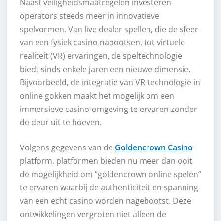
Naast veiligheidsmaatregelen investeren
operators steeds meer in innovatieve
spelvormen. Van live dealer spellen, die de sfeer
van een fysiek casino nabootsen, tot virtuele
realiteit (VR) ervaringen, de speltechnologie
biedt sinds enkele jaren een nieuwe dimensie.
Bijvoorbeeld, de integratie van VR-technologie in
online gokken maakt het mogelijk om een
immersieve casino-omgeving te ervaren zonder
de deur uit te hoeven.
Volgens gegevens van de
Goldencrown Casino
platform, platformen bieden nu meer dan ooit
de mogelijkheid om “goldencrown online spelen”
te ervaren waarbij de authenticiteit en spanning
van een echt casino worden nagebootst. Deze
ontwikkelingen vergroten niet alleen de