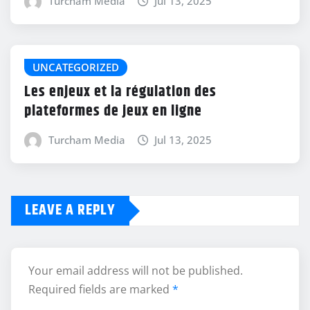
Turcham Media
Jul 13, 2025
UNCATEGORIZED
Les enjeux et la régulation des
plateformes de jeux en ligne
Turcham Media
Jul 13, 2025
LEAVE A REPLY
Your email address will not be published.
Required fields are marked
*