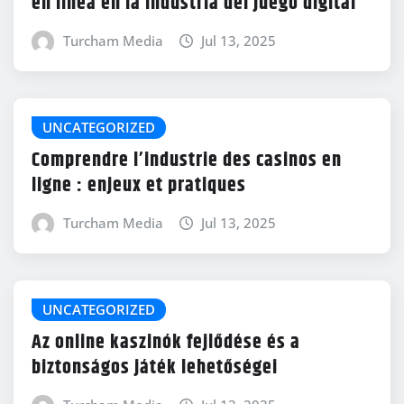
en línea en la industria del juego digital
Turcham Media
Jul 13, 2025
UNCATEGORIZED
Comprendre l’industrie des casinos en
ligne : enjeux et pratiques
Turcham Media
Jul 13, 2025
UNCATEGORIZED
Az online kaszinók fejlődése és a
biztonságos játék lehetőségei