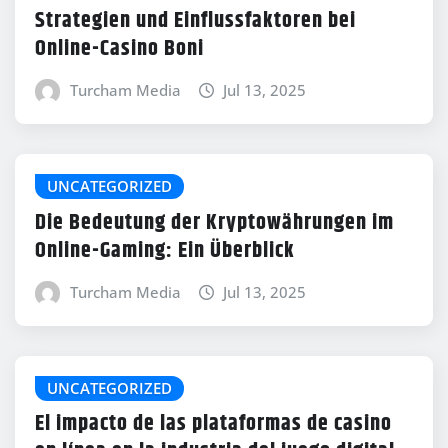
Strategien und Einflussfaktoren bei
Online-Casino Boni
Turcham Media
Jul 13, 2025
UNCATEGORIZED
Die Bedeutung der Kryptowährungen im
Online-Gaming: Ein Überblick
Turcham Media
Jul 13, 2025
UNCATEGORIZED
El impacto de las plataformas de casino