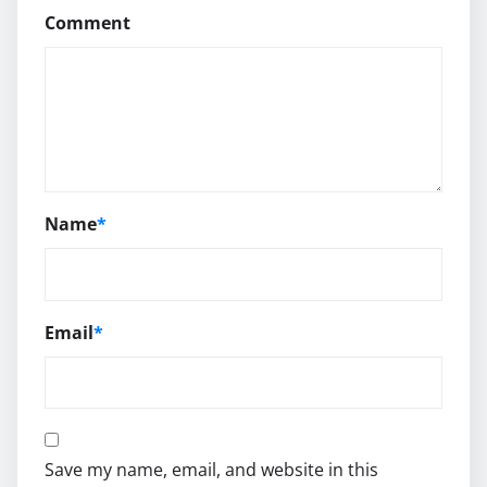
Comment
Name
*
Email
*
Save my name, email, and website in this