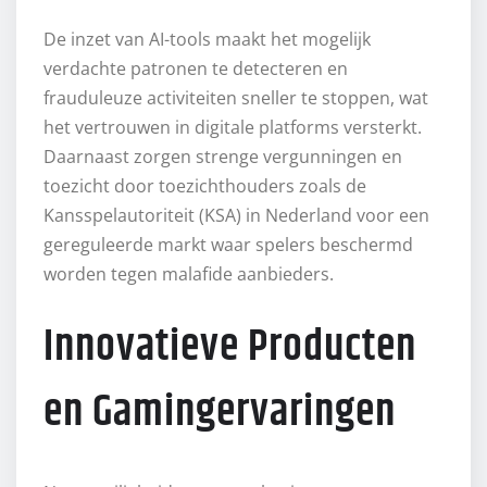
De inzet van AI-tools maakt het mogelijk
verdachte patronen te detecteren en
frauduleuze activiteiten sneller te stoppen, wat
het vertrouwen in digitale platforms versterkt.
Daarnaast zorgen strenge vergunningen en
toezicht door toezichthouders zoals de
Kansspelautoriteit (KSA) in Nederland voor een
gereguleerde markt waar spelers beschermd
worden tegen malafide aanbieders.
Innovatieve Producten
en Gamingervaringen