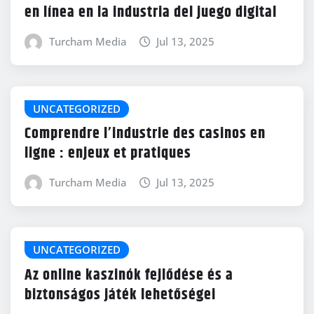
en línea en la industria del juego digital
Turcham Media
Jul 13, 2025
UNCATEGORIZED
Comprendre l’industrie des casinos en
ligne : enjeux et pratiques
Turcham Media
Jul 13, 2025
UNCATEGORIZED
Az online kaszinók fejlődése és a
biztonságos játék lehetőségei