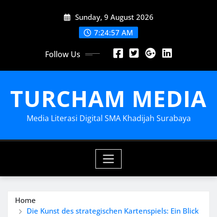
Skip
Sunday, 9 August 2026
to
content
7:24:58 AM
Follow Us
TURCHAM MEDIA
Media Literasi Digital SMA Khadijah Surabaya
Home
Die Kunst des strategischen Kartenspiels: Ein Blick