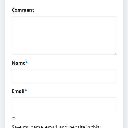
Comment
Name
*
Email
*
Save my name, email, and website in this