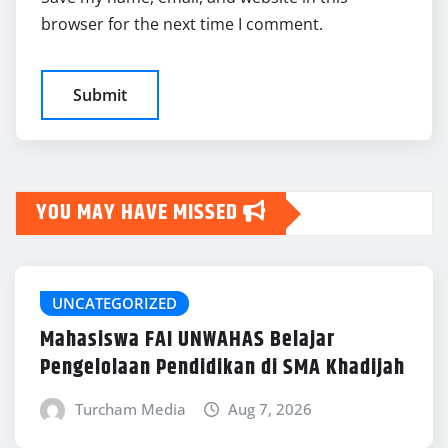
browser for the next time I comment.
YOU MAY HAVE MISSED
UNCATEGORIZED
Mahasiswa FAI UNWAHAS Belajar
Pengelolaan Pendidikan di SMA Khadijah
Turcham Media
Aug 7, 2026