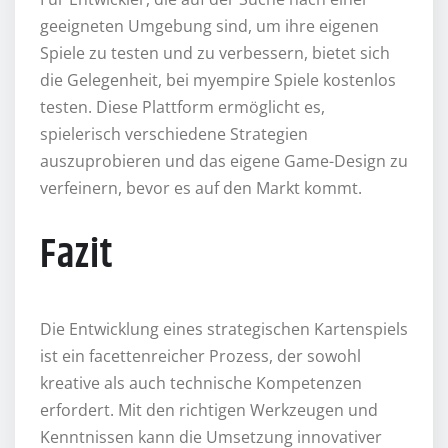
geeigneten Umgebung sind, um ihre eigenen
Spiele zu testen und zu verbessern, bietet sich
die Gelegenheit, bei myempire Spiele kostenlos
testen. Diese Plattform ermöglicht es,
spielerisch verschiedene Strategien
auszuprobieren und das eigene Game-Design zu
verfeinern, bevor es auf den Markt kommt.
Fazit
Die Entwicklung eines strategischen Kartenspiels
ist ein facettenreicher Prozess, der sowohl
kreative als auch technische Kompetenzen
erfordert. Mit den richtigen Werkzeugen und
Kenntnissen kann die Umsetzung innovativer