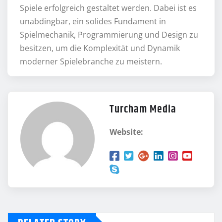
Spiele erfolgreich gestaltet werden. Dabei ist es
unabdingbar, ein solides Fundament in
Spielmechanik, Programmierung und Design zu
besitzen, um die Komplexität und Dynamik
moderner Spielebranche zu meistern.
Turcham Media
Website: