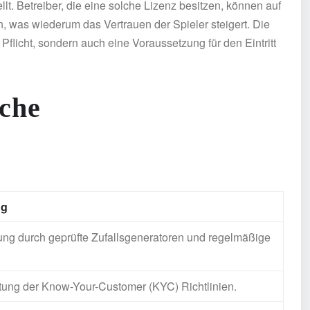
lt. Betreiber, die eine solche Lizenz besitzen, können auf
n, was wiederum das Vertrauen der Spieler steigert. Die
 Pflicht, sondern auch eine Voraussetzung für den Eintritt
iche
ng
ung durch geprüfte Zufallsgeneratoren und regelmäßige
ltung der Know-Your-Customer (KYC) Richtlinien.