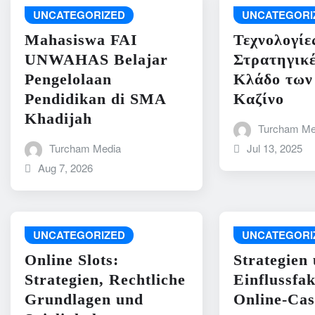
UNCATEGORIZED
UNCATEGORI
Mahasiswa FAI
Τεχνολογίε
UNWAHAS Belajar
Στρατηγικέ
Pengelolaan
Κλάδο των
Pendidikan di SMA
Καζίνο
Khadijah
Turcham Me
Jul 13, 2025
Turcham Media
Aug 7, 2026
UNCATEGORIZED
UNCATEGORI
Online Slots:
Strategien
Strategien, Rechtliche
Einflussfak
Grundlagen und
Online-Cas