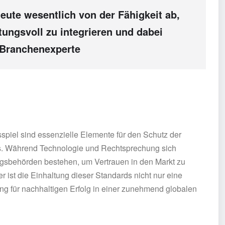
heute wesentlich von der Fähigkeit ab,
ungsvoll zu integrieren und dabei
– Branchenexperte
spiel sind essenzielle Elemente für den Schutz der
els. Während Technologie und Rechtsprechung sich
ungsbehörden bestehen, um Vertrauen in den Markt zu
er ist die Einhaltung dieser Standards nicht nur eine
ng für nachhaltigen Erfolg in einer zunehmend globalen