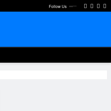
Follow Us