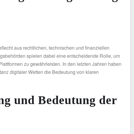
lecht aus rechtlichen, technischen und finanziellen
ngsbehörden spielen dabei eine entscheidende Rolle, um
 Plattformen zu gewährleisten. In den letzten Jahren haben
nz digitaler Wetten die Bedeutung von klaren
ung und Bedeutung der