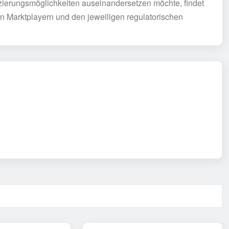
zierungsmöglichkeiten auseinandersetzen möchte, findet
n Marktplayern und den jeweiligen regulatorischen