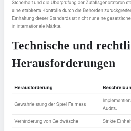
Sicherheit und die Überprüfung der Zufallsgeneratoren stel
eine etablierte Kontrolle durch die Behörden zurückgreife
Einhaltung dieser Standards ist nicht nur eine gesetzliche
in internationale Märkte.
Technische und rechtl
Herausforderungen
Herausforderung
Beschreibu
Implementier
Gewährleistung der Spiel Fairness
Audits.
Verhinderung von Geldwäsche
Strikte Einha