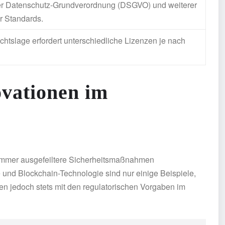
er Datenschutz-Grundverordnung (DSGVO) und weiterer
er Standards.
tslage erfordert unterschiedliche Lizenzen je nach
ovationen im
er immer ausgefeiltere Sicherheitsmaßnahmen
 und Blockchain-Technologie sind nur einige Beispiele,
en jedoch stets mit den regulatorischen Vorgaben im