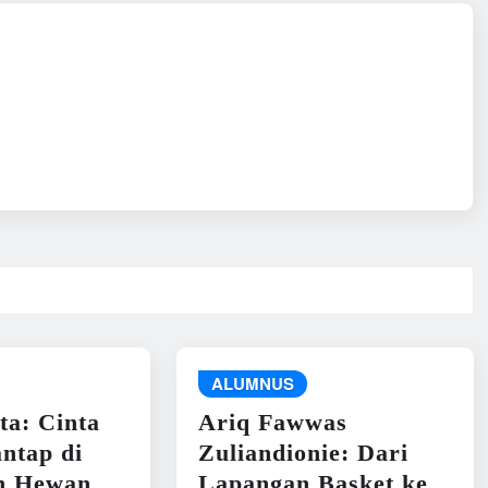
ALUMNUS
ta: Cinta
Ariq Fawwas
ntap di
Zuliandionie: Dari
n Hewan
Lapangan Basket ke