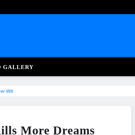
O GALLERY
er Will
Kills More Dreams