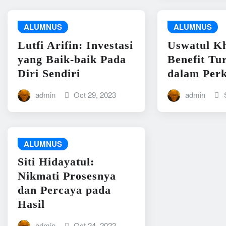
ALUMNUS
ALUMNUS
Lutfi Arifin: Investasi
Uswatul K
yang Baik-baik Pada
Benefit T
Diri Sendiri
dalam Perk
admin
Oct 29, 2023
admin
ALUMNUS
Siti Hidayatul:
Nikmati Prosesnya
dan Percaya pada
Hasil
admin
Oct 24, 2022