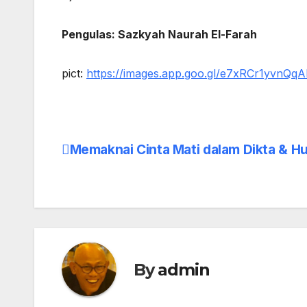
Pengulas: Sazkyah Naurah El-Farah
pict:
https://images.app.goo.gl/e7xRCr1yvnQqA
Memaknai Cinta Mati dalam Dikta & 
Post
navigation
By
admin