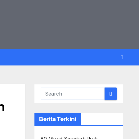
n
Berita Terkini
80 Murid Smadijah Ikuti