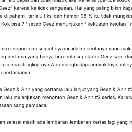
i terlalu cepat dan tidak masuk akal karema tiba-tiba sosok
z” karena ke tidak sengajaan. Hal yang paling bikin kag
a di pahami, terlalu fiksi dan hampir 98 % itu tidak mungki
? Kok bisa ? ‘ setiap Geez menunjukan ‘ kekuatan kejutan ‘ 
 aku senangi dari sequel nya ini adalah ceritanya yang mak
g pertama yang hanya bercerita seputaran Geez saja, disi
an gimana strugling nya Ann menghadapi penyakitnya, intin
u pertamanya .
 Geez & Ann yang pertama lalu lanjut yang Geez & Ann #
nn lalu melanjutkan menonton Geez & Ann #2 series. Karen
rasaan sang pembaca.
m selesai masih ada lembaran-lembaran kertas lagi yang 