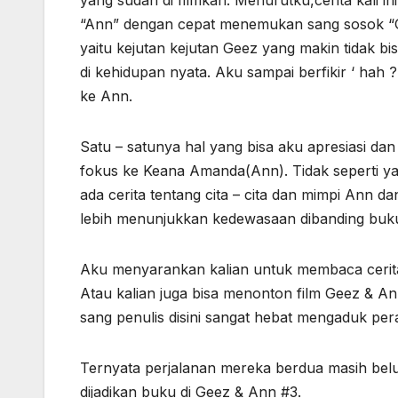
yang sudah di filmkan. Menurutku,cerita kali in
“Ann” dengan cepat menemukan sang sosok “Gee
yaitu kejutan kejutan Geez yang makin tidak bis
di kehidupan nyata. Aku sampai berfikir ‘ hah 
ke Ann.
Satu – satunya hal yang bisa aku apresiasi dan
fokus ke Keana Amanda(Ann). Tidak seperti yan
ada cerita tentang cita – cita dan mimpi Ann d
lebih menunjukkan kedewasaan dibanding buk
Aku menyarankan kalian untuk membaca cerita
Atau kalian juga bisa menonton film Geez & A
sang penulis disini sangat hebat mengaduk pe
Ternyata perjalanan mereka berdua masih belu
dijadikan buku di Geez & Ann #3.