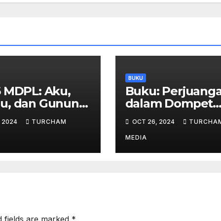
BUKU
 MDPL: Aku,
Buku: Perjuang
u, dan Gunung
dalam Dompet
ni.
Ayah Sepatu Ibu
, 2024
TURCHAM
OCT 26, 2024
TURCHA
MEDIA
d fields are marked
*