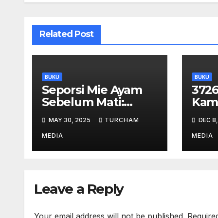
Related Post
BUKU
BUKU
Seporsi Mie Ayam
3726
Sebelum Mati:
Kam
Alasan Untuk
Rinja
MAY 30, 2025
TURCHAM
DEC 8
Bertahan Hidup
MEDIA
MEDIA
Leave a Reply
Your email address will not be published.
Require