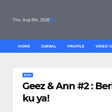
Skip
to
content
Thu. Aug 6th, 2026
HOME
JURNAL
PROFILE
VIDEO 
BUKU
Geez & Ann #2 : Berl
ku ya!