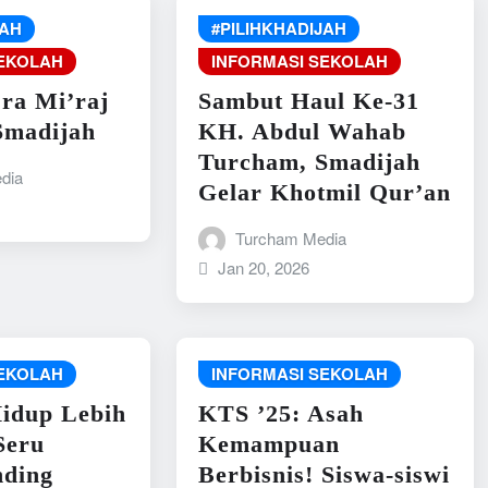
JAH
#PILIHKHADIJAH
SEKOLAH
INFORMASI SEKOLAH
ra Mi’raj
Sambut Haul Ke-31
Smadijah
KH. Abdul Wahab
Turcham, Smadijah
dia
Gelar Khotmil Qur’an
Turcham Media
Jan 20, 2026
SEKOLAH
INFORMASI SEKOLAH
Hidup Lebih
KTS ’25: Asah
Seru
Kemampuan
nding
Berbisnis! Siswa-siswi