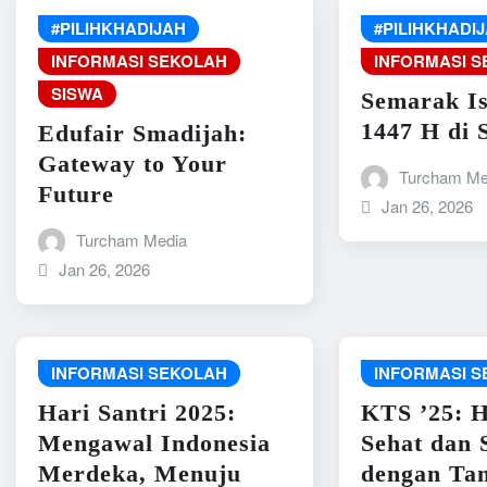
#PILIHKHADIJAH
#PILIHKHADI
INFORMASI SEKOLAH
INFORMASI 
SISWA
Semarak Is
1447 H di 
Edufair Smadijah:
Gateway to Your
Turcham Me
Future
Jan 26, 2026
Turcham Media
Jan 26, 2026
INFORMASI SEKOLAH
INFORMASI 
Hari Santri 2025:
KTS ’25: 
Mengawal Indonesia
Sehat dan 
Merdeka, Menuju
dengan Ta