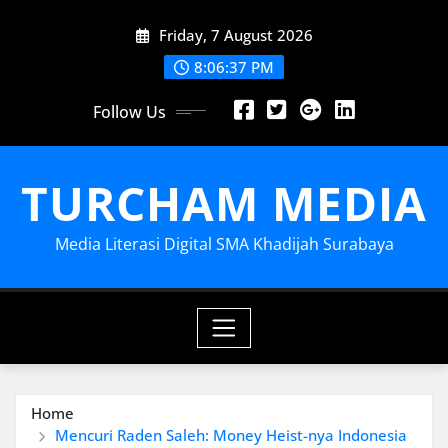
Skip
Friday, 7 August 2026
to
content
8:06:38 PM
Follow Us
TURCHAM MEDIA
Media Literasi Digital SMA Khadijah Surabaya
Home
Mencuri Raden Saleh: Money Heist-nya Indonesia