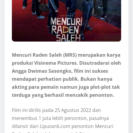
Mencuri Raden Saleh (MRS) merupakan karya
produksi Visinema Pictures. Disutradarai oleh
Angga Dwimas Sasongko, film ini sukses
mendapat perhatian publik. Bukan hanya
akting para pemain namun juga plot-plot tak
terduga yang berhasil mencekik penonton.
Film ini dirilis pada 25 Agustus 2022 dan
menembus 1 juta lebih penonton, pasalnya
dilansir dari Liputan6.com penonton Mencuri