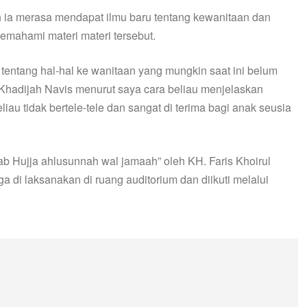
n ia merasa mendapat ilmu baru tentang kewanitaan dan
mahami materi materi tersebut.
tentang hal-hal ke wanitaan yang mungkin saat ini belum
Khadijah Navis menurut saya cara beliau menjelaskan
iau tidak bertele-tele dan sangat di terima bagi anak seusia
itab Hujja ahlusunnah wal jamaah” oleh KH. Faris Khoirul
ga di laksanakan di ruang auditorium dan diikuti melalui