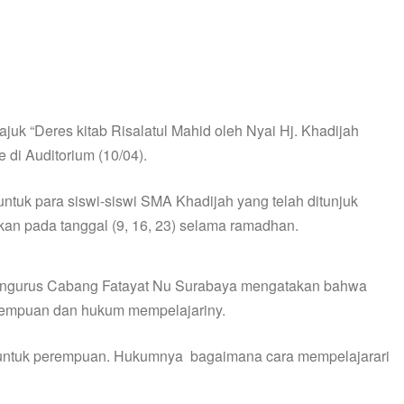
uk “Deres kitab Risalatul Mahid oleh Nyai Hj. Khadijah
 di Auditorium (10/04).
untuk para siswi-siswi SMA Khadijah yang telah ditunjuk
akan pada tanggal (9, 16, 23) selama ramadhan.
Pengurus Cabang Fatayat Nu Surabaya mengatakan bahwa
erempuan dan hukum mempelajariny.
sus untuk perempuan. Hukumnya bagaimana cara mempelajarari