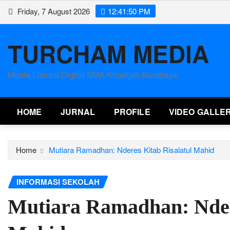
Skip
Friday, 7 August 2026
12:41:50 PM
to
content
TURCHAM MEDIA
Media Literasi Digital SMA Khadijah Surabaya
HOME
JURNAL
PROFILE
VIDEO GALLE
Home
Mutiara Ramadhan: Nderes Kitab Risalatul Mahid
INFORMASI SEKOLAH
Mutiara Ramadhan: Ndere