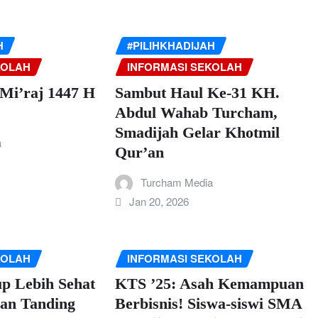
H
#PILIHKHADIJAH
KOLAH
INFORMASI SEKOLAH
Mi’raj 1447 H
Sambut Haul Ke-31 KH.
Abdul Wahab Turcham,
Smadijah Gelar Khotmil
a
Qur’an
Turcham Media
Jan 20, 2026
KOLAH
INFORMASI SEKOLAH
p Lebih Sehat
KTS ’25: Asah Kemampuan
gan Tanding
Berbisnis! Siswa-siswi SMA