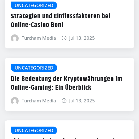
UNCATEGORIZED
Strategien und Einflussfaktoren bei
Online-Casino Boni
Turcham Media
Jul 13, 2025
UNCATEGORIZED
Die Bedeutung der Kryptowährungen im
Online-Gaming: Ein Überblick
Turcham Media
Jul 13, 2025
UNCATEGORIZED