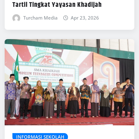
Tartil Tingkat Yayasan Khadijah
Turcham Media
Apr 23, 2026
INFORMASI SEKOLAH