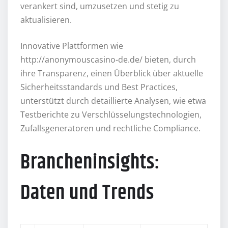
verankert sind, umzusetzen und stetig zu
aktualisieren.
Innovative Plattformen wie
http://anonymouscasino-de.de/ bieten, durch
ihre Transparenz, einen Überblick über aktuelle
Sicherheitsstandards und Best Practices,
unterstützt durch detaillierte Analysen, wie etwa
Testberichte zu Verschlüsselungstechnologien,
Zufallsgeneratoren und rechtliche Compliance.
Brancheninsights:
Daten und Trends