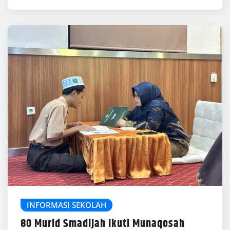
INFORMASI SEKOLAH
80 Murid Smadijah Ikuti Munaqosah