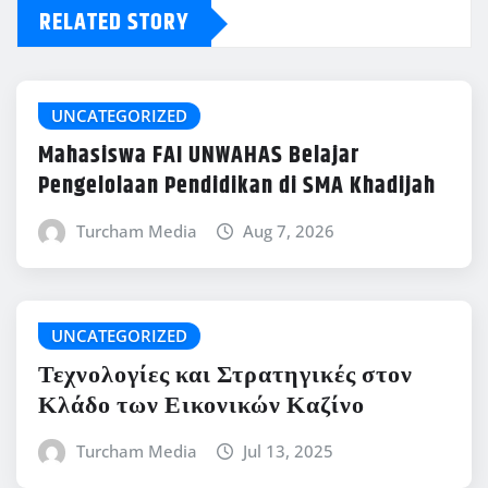
RELATED STORY
UNCATEGORIZED
Mahasiswa FAI UNWAHAS Belajar
Pengelolaan Pendidikan di SMA Khadijah
Turcham Media
Aug 7, 2026
UNCATEGORIZED
Τεχνολογίες και Στρατηγικές στον
Κλάδο των Εικονικών Καζίνο
Turcham Media
Jul 13, 2025