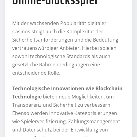
Online-Glücksspiel
Mit der wachsenden Popularität digitaler
Casinos steigt auch die Komplexität der
Sicherheitsanforderungen und die Bedeutung
vertrauenswürdiger Anbieter. Hierbei spielen
sowohl technologische Standards als auch
gesetzliche Rahmenbedingungen eine
entscheidende Rolle.
Technologische Innovationen wie Blockchain-
Technologie
bieten neue Möglichkeiten, um
Transparenz und Sicherheit zu verbessern.
Ebenso werden innovative Kategorisierungen
wie Spielerverifizierung, Zahlungsmanagement
und Datenschutz bei der Entwicklung von