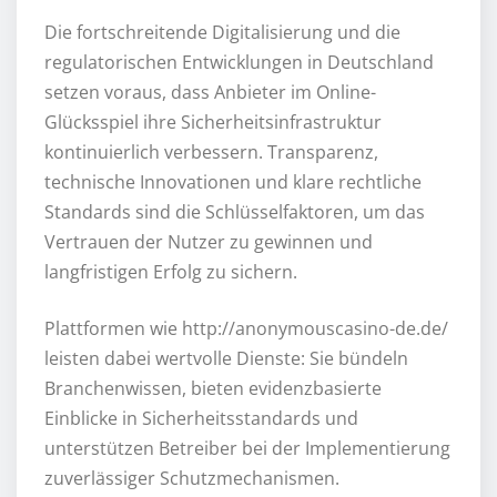
Die fortschreitende Digitalisierung und die
regulatorischen Entwicklungen in Deutschland
setzen voraus, dass Anbieter im Online-
Glücksspiel ihre Sicherheitsinfrastruktur
kontinuierlich verbessern. Transparenz,
technische Innovationen und klare rechtliche
Standards sind die Schlüsselfaktoren, um das
Vertrauen der Nutzer zu gewinnen und
langfristigen Erfolg zu sichern.
Plattformen wie http://anonymouscasino-de.de/
leisten dabei wertvolle Dienste: Sie bündeln
Branchenwissen, bieten evidenzbasierte
Einblicke in Sicherheitsstandards und
unterstützen Betreiber bei der Implementierung
zuverlässiger Schutzmechanismen.