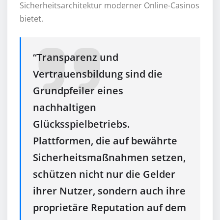
Sicherheitsarchitektur moderner Online-Casinos
bietet.
“Transparenz und
Vertrauensbildung sind die
Grundpfeiler eines
nachhaltigen
Glücksspielbetriebs.
Plattformen, die auf bewährte
Sicherheitsmaßnahmen setzen,
schützen nicht nur die Gelder
ihrer Nutzer, sondern auch ihre
proprietäre Reputation auf dem