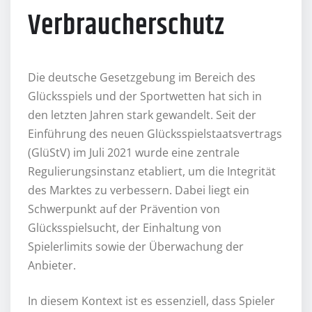
Verbraucherschutz
Die deutsche Gesetzgebung im Bereich des
Glücksspiels und der Sportwetten hat sich in
den letzten Jahren stark gewandelt. Seit der
Einführung des neuen Glücksspielstaatsvertrags
(GlüStV) im Juli 2021 wurde eine zentrale
Regulierungsinstanz etabliert, um die Integrität
des Marktes zu verbessern. Dabei liegt ein
Schwerpunkt auf der Prävention von
Glücksspielsucht, der Einhaltung von
Spielerlimits sowie der Überwachung der
Anbieter.
In diesem Kontext ist es essenziell, dass Spieler