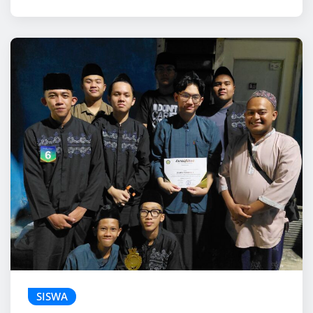
SISWA