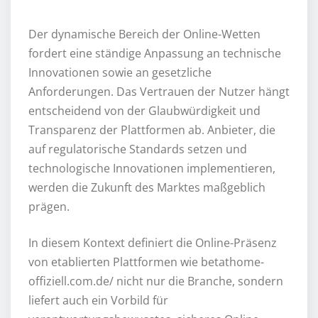
Der dynamische Bereich der Online-Wetten
fordert eine ständige Anpassung an technische
Innovationen sowie an gesetzliche
Anforderungen. Das Vertrauen der Nutzer hängt
entscheidend von der Glaubwürdigkeit und
Transparenz der Plattformen ab. Anbieter, die
auf regulatorische Standards setzen und
technologische Innovationen implementieren,
werden die Zukunft des Marktes maßgeblich
prägen.
In diesem Kontext definiert die Online-Präsenz
von etablierten Plattformen wie betathome-
offiziell.com.de/ nicht nur die Branche, sondern
liefert auch ein Vorbild für