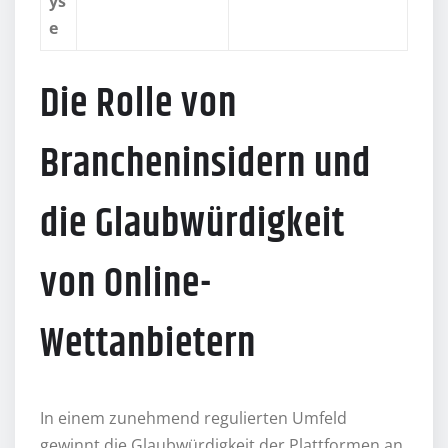
ys
e
Die Rolle von
Brancheninsidern und
die Glaubwürdigkeit
von Online-
Wettanbietern
In einem zunehmend regulierten Umfeld
gewinnt die Glaubwürdigkeit der Plattformen an