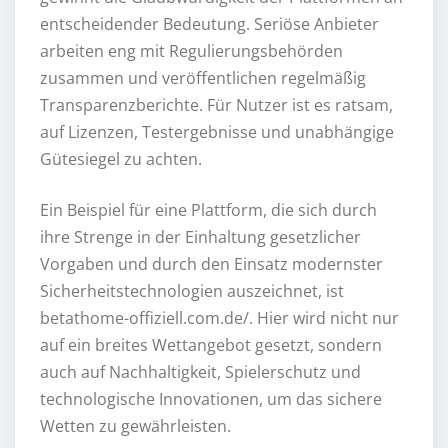
entscheidender Bedeutung. Seriöse Anbieter
arbeiten eng mit Regulierungsbehörden
zusammen und veröffentlichen regelmäßig
Transparenzberichte. Für Nutzer ist es ratsam,
auf Lizenzen, Testergebnisse und unabhängige
Gütesiegel zu achten.
Ein Beispiel für eine Plattform, die sich durch
ihre Strenge in der Einhaltung gesetzlicher
Vorgaben und durch den Einsatz modernster
Sicherheitstechnologien auszeichnet, ist
betathome-offiziell.com.de/. Hier wird nicht nur
auf ein breites Wettangebot gesetzt, sondern
auch auf Nachhaltigkeit, Spielerschutz und
technologische Innovationen, um das sichere
Wetten zu gewährleisten.