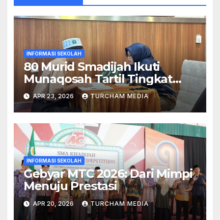
INFORMASI SEKOLAH
80 Murid Smadijah Ikuti
Munaqosah Tartil Tingkat
Yayasan Khadijah
APR 23, 2026
TURCHAM MEDIA
INFORMASI SEKOLAH
Gebyar MTC 2026: Dari Mimpi
Menuju Prestasi
APR 20, 2026
TURCHAM MEDIA