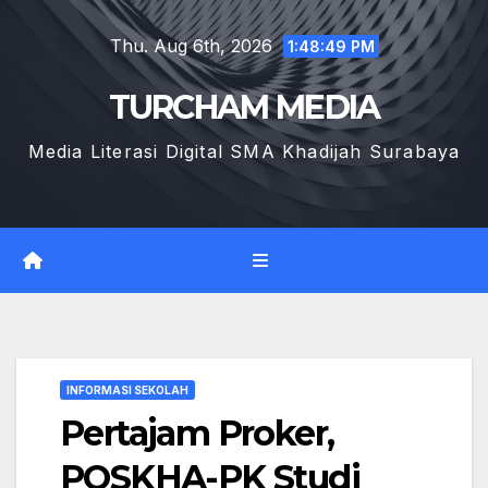
Skip
Thu. Aug 6th, 2026
to
1:48:50 PM
content
TURCHAM MEDIA
Media Literasi Digital SMA Khadijah Surabaya
INFORMASI SEKOLAH
Pertajam Proker,
POSKHA-PK Studi