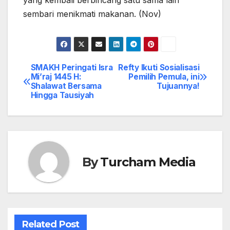
sembari menikmati makanan. (Nov)
SMAKH Peringati Isra
Refty Ikuti Sosialisasi
Post
Mi’raj 1445 H:
Pemilih Pemula, ini
Shalawat Bersama
Tujuannya!
navigation
Hingga Tausiyah
By
Turcham Media
Related Post