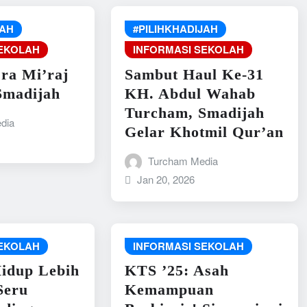
JAH
#PILIHKHADIJAH
SEKOLAH
INFORMASI SEKOLAH
ra Mi’raj
Sambut Haul Ke-31
Smadijah
KH. Abdul Wahab
Turcham, Smadijah
dia
Gelar Khotmil Qur’an
Turcham Media
Jan 20, 2026
SEKOLAH
INFORMASI SEKOLAH
Hidup Lebih
KTS ’25: Asah
Seru
Kemampuan