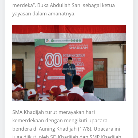
merdeka”. Buka Abdullah Sani sebagai ketua
yayasan dalam amanatnya.
SMA Khadijah turut merayakan hari
kemerdekaan dengan mengikuti upacara
bendera di Auning Khadijah (17/8). Upacara ini
juga diikuti oleh SD Khadijah dan SMP Khadijah.