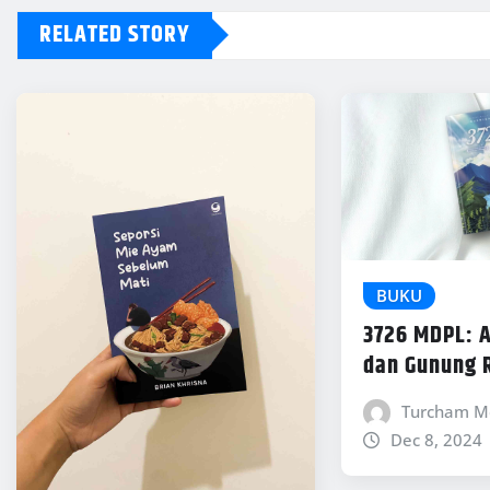
RELATED STORY
BUKU
3726 MDPL: 
dan Gunung R
Turcham M
Dec 8, 2024