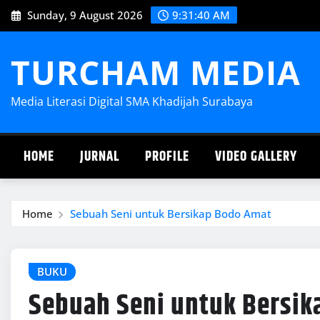
Skip
Sunday, 9 August 2026
9:31:41 AM
to
content
TURCHAM MEDIA
Media Literasi Digital SMA Khadijah Surabaya
HOME
JURNAL
PROFILE
VIDEO GALLERY
Home
Sebuah Seni untuk Bersikap Bodo Amat
BUKU
Sebuah Seni untuk Bersik