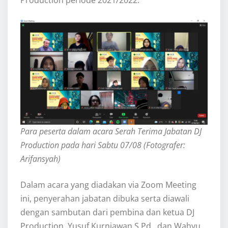
Production periode 2021/2022.
Para peserta dalam acara Serah Terima Jabatan
DJ
Production pada hari Sabtu 07/08 (Fotografer:
Arifansyah)
Dalam acara yang diadakan via Zoom Meeting
ini, penyerahan jabatan dibuka serta diawali
dengan sambutan dari pembina dan ketua DJ
Production, Yusuf Kurniawan S.Pd., dan Wahyu