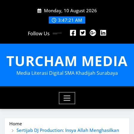
Skip
Monday, 10 August 2026
to
content
3:47:23 AM
Follow Us
TURCHAM MEDIA
Media Literasi Digital SMA Khadijah Surabaya
Home
Sertijab DJ Production: Insya Allah Menghasilkan