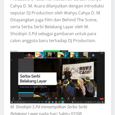
Cahya D. M. Acara dilanjutkan dengan introduksi
seputar DJ Production oleh Wahyu Cahya D. M.
Ditayangkan juga Film dan Behind The Scene,
serta Serba Serbi Belakang Layar oleh M.
Shodiqin S.Pd sebagai gambaran untuk para
calon anggota baru terhadap DJ Production.
M. Shodiqin S.Pd menampilkan Serba Serbi
Belakang Layar
pada hari Sabtu 07/08