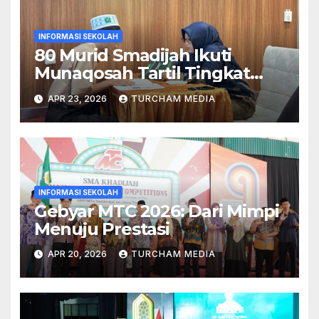
INFORMASI SEKOLAH
80 Murid Smadijah Ikuti
Munaqosah Tartil Tingkat
Yayasan Khadijah
APR 23, 2026
TURCHAM MEDIA
INFORMASI SEKOLAH
Gebyar MTC 2026: Dari Mimpi
Menuju Prestasi
APR 20, 2026
TURCHAM MEDIA