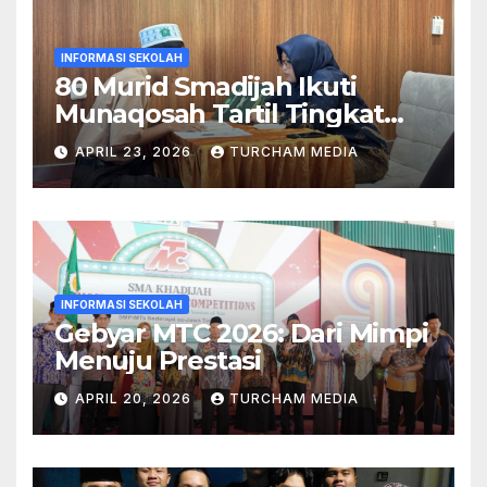
INFORMASI SEKOLAH
80 Murid Smadijah Ikuti
Munaqosah Tartil Tingkat
Yayasan Khadijah
APRIL 23, 2026
TURCHAM MEDIA
INFORMASI SEKOLAH
Gebyar MTC 2026: Dari Mimpi
Menuju Prestasi
APRIL 20, 2026
TURCHAM MEDIA