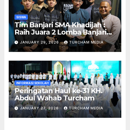
SISWA
Tim Banjari SMA Khadijah :
Raih Juara 2 Lomba Banjari
Tingkat se-Surabaya!
JANUARY 29, 2026
TURCHAM MEDIA
INFORMASI SEKOLAH
Peringatan Haul ke-31 KH.
Abdul Wahab Turcham
JANUARY 27, 2026
TURCHAM MEDIA