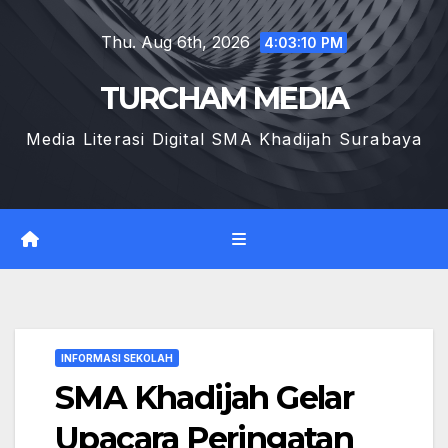
Skip
Thu. Aug 6th, 2026
to
4:03:11 PM
content
TURCHAM MEDIA
Media Literasi Digital SMA Khadijah Surabaya
INFORMASI SEKOLAH
SMA Khadijah Gelar
Upacara Peringatan