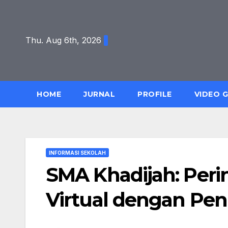
Skip
to
content
Thu. Aug 6th, 2026
HOME
JURNAL
PROFILE
VIDEO 
INFORMASI SEKOLAH
SMA Khadijah: Perin
Virtual dengan Pen