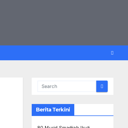
Berita Terkini
80 Murid Smadijah Ikuti