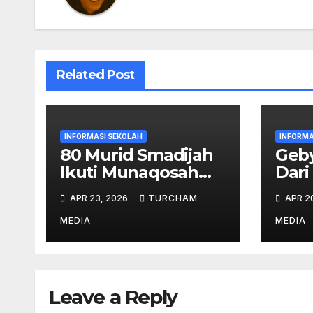
Related Post
INFORMASI SEKOLAH
INFORMA
80 Murid Smadijah
Geby
Ikuti Munaqosah
Dari
Tartil Tingkat
Pres
APR 23, 2026
TURCHAM
APR 2
Yayasan Khadijah
MEDIA
MEDIA
Leave a Reply