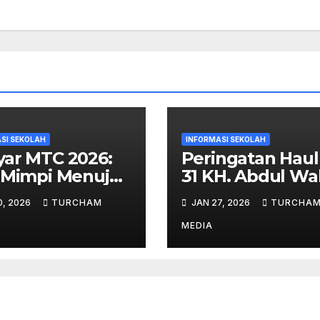
SI SEKOLAH
INFORMASI SEKOLAH
ar MTC 2026:
Peringatan Haul
 Mimpi Menuju
31 KH. Abdul W
tasi
Turcham
0, 2026
TURCHAM
JAN 27, 2026
TURCHA
MEDIA