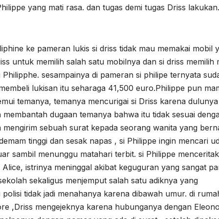
ilippe yang mati rasa. dan tugas demi tugas Driss lakukan
iphine ke pameran lukis si driss tidak mau memakai mobil 
iss untuk memilih salah satu mobilnya dan si driss memilih 
Philipphe. sesampainya di pameran si philipe ternyata sud
membeli lukisan itu seharaga 41,500 euro.Philippe pun ma
emui temanya, temanya mencurigai si Driss karena dulunya 
un membantah dugaan temanya bahwa itu tidak sesuai deng
am mengirim sebuah surat kepada seorang wanita yang ber
 demam tinggi dan sesak napas , si Philippe ingin mencari u
luar sambil menunggu matahari terbit. si Philippe mencerita
 Alice, istrinya meninggal akibat keguguran yang sangat pa
sekolah sekaligus menjemput salah satu adiknya yang
i polisi tidak jadi menahanya karena dibawah umur. di ruma
eonore ,Driss mengejeknya karena hubunganya dengan Eleon