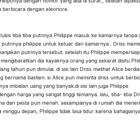
nelponya dengan nomor yang ada di surat , setelah dipaks
ya berbicara dengan eleonore.
ukis tiba tiba putrinya Philippe masuk ke kamarnya tanpa i
 putrinya philippe untuk keluar dari kamarnya . Driss memi
njakan putrinya tersebut. setelah itu Philippe mempersia
 mengibaratkan dia kayaknya orang yang sekarat disitu Phi
ng tahun pun dimulai. di sisi lain Driss melihat Alice berdia
g bernama bastien. si Alice pun meminta driss untuk berbi
 imbalan uang yang banyak.di sisi lain juga Philippe
engan harga yang sangat tinggi temanya. lalu, tiba- tiba Dr
a dan pesta pun meriah. sesampainya di rumah dia mener
minggu depan, Philippe tidak bisa tidur karena bahagianya