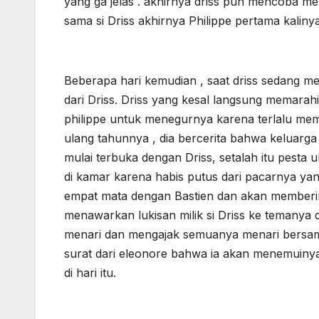
yang ga jelas . akhirnya driss pun mencoba me
sama si Driss akhirnya Philippe pertama kalin
Beberapa hari kemudian , saat driss sedang mel
dari Driss. Driss yang kesal langsung memarahi
philippe untuk menegurnya karena terlalu mema
ulang tahunnya , dia bercerita bahwa keluarga
mulai terbuka dengan Driss, setalah itu pesta ula
di kamar karena habis putus dari pacarnya yan
empat mata dengan Bastien dan akan memberinya
menawarkan lukisan milik si Driss ke temanya d
menari dan mengajak semuanya menari bersam
surat dari eleonore bahwa ia akan menemuinya 
di hari itu.