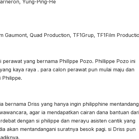
 Barneron, Yung-Ping-He
lm Gaumont, Quad Production, TF1Grup, TF1Film Producti
i perawat yang bernama Phillppe Pozo. Phillippe Pozo ini
 yang kaya raya . para calon perawat pun mulai maju dan
Philippe.
ia bernama Driss yang hanya ingin philipphine mentandang
t wawancara, agar ia mendapatkan cairan dana bantuan dar
rdebat dengan si philippe dan merayu asisten cantik yang
 dia akan mentandangani suratnya besok pagi. si Driss pun
adiknya.