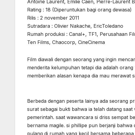
Antoine Laurent, Emilie Caen, Pierre-Laurent
Rating : 18 (Diperuntukan bagi orang dewasa)
Rilis : 2 november 2011
Sutradara : Olivier Nakache, EricToledano
Rumah produksi : Canal+, TF1, Perusahaan Fi
Ten Films, Chaocorp, CineCinema
Film diawali dengan seorang yang ingin mencar
menderita kelumpuhan tetapi dia adalah orang
memberikan alasan kenapa dia mau merawat si 
Berbeda dengan peserta lainya ada seorang pr
surat sebagai bukti bahwa ia telah datang saa
pemerintah. saat wawancara si driss sempat be
bernama magile. si phillipe pun berjanji bahwa
pulang di rumah yang kecil bersama beberapa 