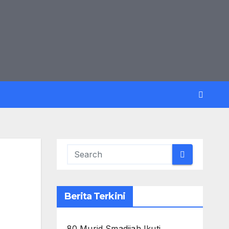
Berita Terkini
80 Murid Smadijah Ikuti