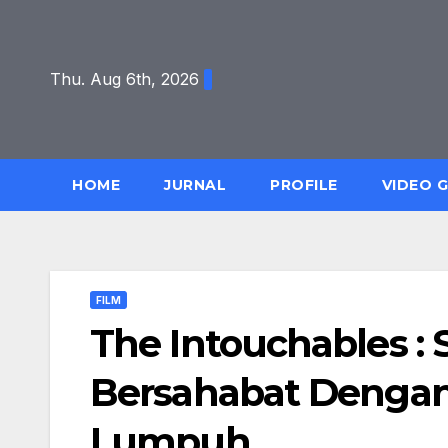
Skip
to
content
Thu. Aug 6th, 2026
HOME
JURNAL
PROFILE
VIDEO 
FILM
The Intouchables :
Bersahabat Dengan
Lumpuh