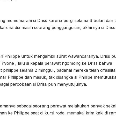
g mememarahi si Driss karena pergi selama 6 bulan dan 
arena dia masih seorang pengganguran, akhirnya si Driss
ah Philippe untuk mengambil surat wawancaranya. Driss p
Yvone , lalu si kepala perawat ngomong ke Driss bahwa
hilippe selama 2 minggu , padahal mereka telah difasilita
ar Philippe dan masuk, tak disangka si Phillipe memutusk
bagai percobaan si Driss pun menyutujuinya.
ertamanya sebagai seorang perawat melakukan banyak sekal
n ke Philippe saat di kursi roda, memakai krim kaki di ra