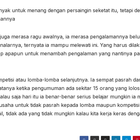
nyak untuk menang dengan persaingin seketat itu, tetapi d
amannya
 juga merasa ragu awalnya, ia merasa pengalamannya bel
alarnya, ternyata ia mampu melewati ini. Yang harus dila
arap apapun untuk menambah pengalaman yang nantinya pas
ompetisi atau lomba-lomba selanjutnya. Ia sempat pasrah da
yatanya ketika pengumuman ada sekitar 15 orang yang lolos
alau saja hari itu ia benar-benar serius belajar mungkin ia 
erusaha untuk tidak pasrah kepada lomba maupun kompetisi
hil, tidak ada yang tidak mungkin kalau kita kerja keras den