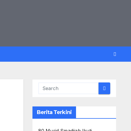
Berita Terkini
80 Murid Smadijah Ikuti