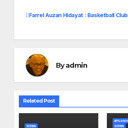
Farrel Auzan Hidayat : Basketball Club
Post
navigation
By
admin
Related Post
#PILIHK
SISWA
SISWA