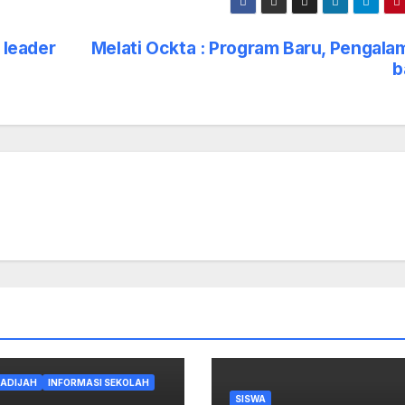
 leader
Melati Ockta : Program Baru, Pengala
b
HADIJAH
INFORMASI SEKOLAH
SISWA