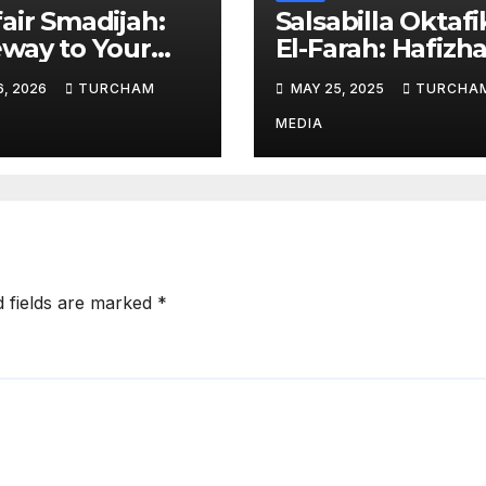
air Smadijah:
Salsabilla Oktafi
way to Your
El-Farah: Hafizh
re
30 Juz yang Berc
6, 2026
TURCHAM
MAY 25, 2025
TURCHA
Cita Menjadi Do
MEDIA
d fields are marked
*