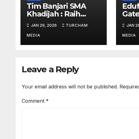
Tim Banjari SMA
Eduf
Khadijah : Raih
Gate
Juara 2 Lomba
Futu
JAN 29, 2026
TURCHAM
JAN 2
Banjari Tingkat se-
Surabaya!
MEDIA
MEDIA
Leave a Reply
Your email address will not be published.
Require
Comment
*