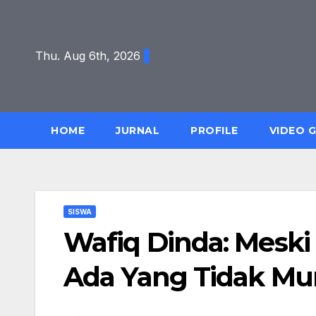
Skip
to
content
Thu. Aug 6th, 2026
HOME
JURNAL
PROFILE
VIDEO 
SISWA
Wafiq Dinda: Meski 
Ada Yang Tidak Mu