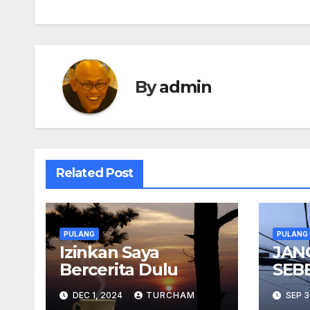
navigation
By
admin
Related Post
PULANG
PULANG
Izinkan Saya
JAN
Bercerita Dulu
SEB
DEC 1, 2024
TURCHAM
SEP 3