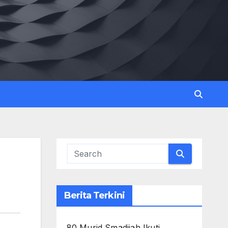
Berita Terkini
80 Murid Smadijah Ikuti