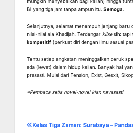
mungkin menyebalkan bagi kalian) hingga tunt
BI yang tiga jam tanpa ampun itu.
Semoga
.
Selanjutnya, selamat menempuh jenjang baru di
nilai-nilai ala Khadijah. Terdengar
klise
sih: tapi
kompetitif
(perkuat diri dengan ilmu sesuai pa
Tentu setiap angkatan meninggalkan ceruk spes
ada (lewat) dalam hidup kalian. Banyak hal yan
prasasti. Mulai dari Tension, Exist, Gesxit, Si
*Pembaca setia novel-novel klan navasasti
Kelas Tiga Zaman: Surabaya – Panda
Post