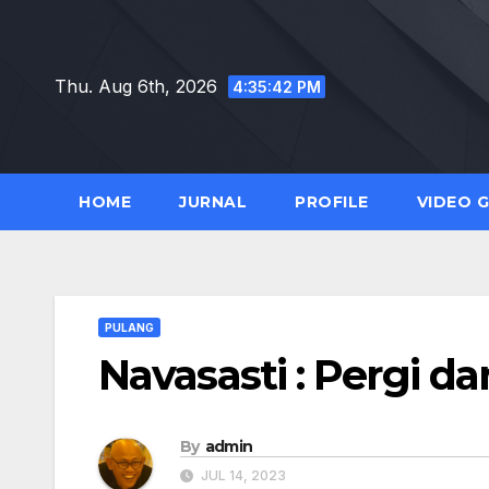
Skip
to
content
Thu. Aug 6th, 2026
4:35:44 PM
HOME
JURNAL
PROFILE
VIDEO 
PULANG
Navasasti : Pergi 
By
admin
JUL 14, 2023