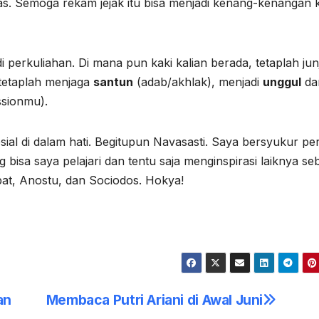
as. Semoga rekam jejak itu bisa menjadi kenang-kenangan 
 perkuliahan. Di mana pun kaki kalian berada, tetaplah ju
 tetaplah menjaga
santun
(adab/akhlak), menjadi
unggul
da
ssionmu).
ial di dalam hati. Begitupun Navasasti. Saya bersyukur pe
g bisa saya pelajari dan tentu saja menginspirasi laiknya s
kopat, Anostu, dan Sociodos. Hokya!
an
Membaca Putri Ariani di Awal Juni