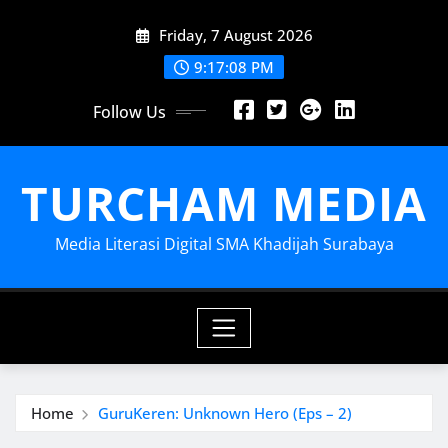
Skip
Friday, 7 August 2026
to
content
9:17:10 PM
Follow Us
TURCHAM MEDIA
Media Literasi Digital SMA Khadijah Surabaya
Home
GuruKeren: Unknown Hero (Eps – 2)